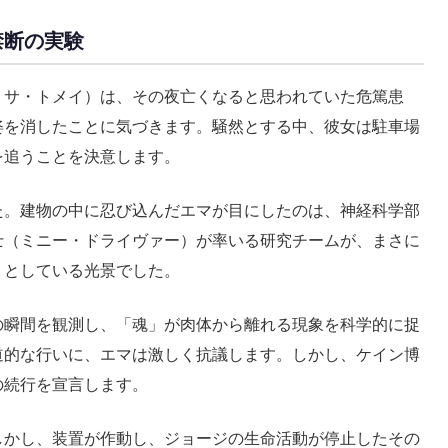
禁断の実験
リサ・トメイ）は、その夜亡くなると思われていた危篤患
姿を消したことに気づきます。騒然とする中、彼女は駐車場
を追うことを決意します。
た。建物の中に忍び込んだエマが目にしたのは、神経科学部
士（ミニー・ドライヴァー）が率いる研究チームが、まさに
うとしている光景でした。
の瞬間を観測し、「魂」が肉体から離れる現象を科学的に捉
道的な行いに、エマは激しく抗議します。しかし、ケイン博
の続行を宣言します。
しかし、装置が作動し、ジョージの生命活動が停止したその