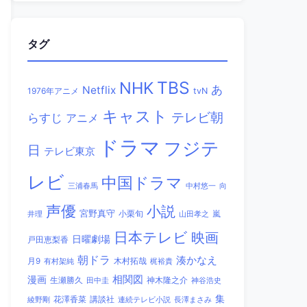
タグ
TBS
NHK
あ
Netflix
1976年アニメ
tvN
キャスト
テレビ朝
らすじ
アニメ
ドラマ
フジテ
日
テレビ東京
レビ
中国ドラマ
三浦春馬
中村悠一
向
声優
小説
宮野真守
小栗旬
嵐
井理
山田孝之
日本テレビ
映画
日曜劇場
戸田恵梨香
朝ドラ
湊かなえ
木村拓哉
月9
有村架純
梶裕貴
相関図
漫画
生瀬勝久
田中圭
神木隆之介
神谷浩史
集
講談社
綾野剛
花澤香菜
連続テレビ小説
長澤まさみ