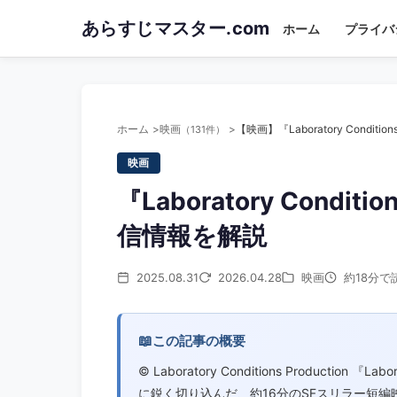
Skip
あらすじマスター.com
ホーム
プライバ
to
main
content
ホーム
映画
（131件）
映画
『Laboratory Con
信情報を解説
2025.08.31
2026.04.28
映画
約18分で
📖
この記事の概要
©︎ Laboratory Conditions Producti
に鋭く切り込んだ、約16分のSFスリラー短