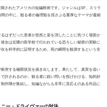
2017年に公開されたアメリカの短編映画です。ジャンルはSF、スリラ
時間の中に、観る者の倫理観を揺さぶる重厚なテーマが凝縮
なるはずだった患者が忽然と姿を消したことに気づく場面か
、彼女は近隣の医学校で行われている恐ろしい秘密の実験に
存在を科学的に証明するため、死の瞬間を観測するという非
が衝突する極限状況を描き出します。果たして、真実を追い
まで許されるのか。観る者に鋭い問いを投げかける、知的好
と制作陣が集結し、短編ながらも非常に見応えのある作品に
ミニー・ドライヴァーの対決