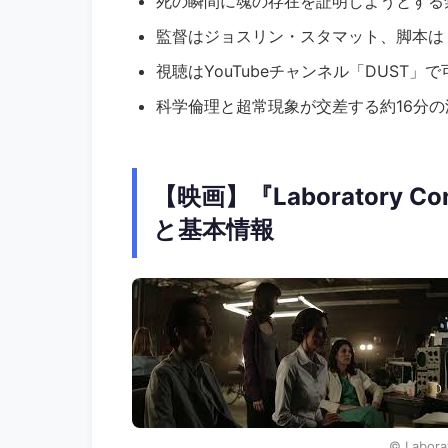
死の瞬間に魂の存在を証明しようとする
監督はジョスリン・スタマット、脚本は
視聴はYouTubeチャンネル「DUST
科学倫理と超常現象が交差する約16分
【映画】『Laboratory 
と基本情報
©︎ Labora