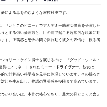
女優による息をのむような演技対決です。
は、『いとこのビニー』でアカデミー助演女優賞を受賞した
ろうとする強い倫理観と、目の前で起こる超常的な現象に動
います。正義感と恐怖の間で揺れ動く彼女の表情は、観る者
ージョリー・ケイン博士を演じるのは、『グッド・ウィル・
優賞にノミネートされた
ミニー・ドライヴァー
。彼女は、
心的で計算高い科学者を見事に体現しています。その揺るぎ
な対比を生み出し、物語の緊張感を極限まで高めています。
ぶつかり合いは、本作の核心であり、最大の見どころと言え