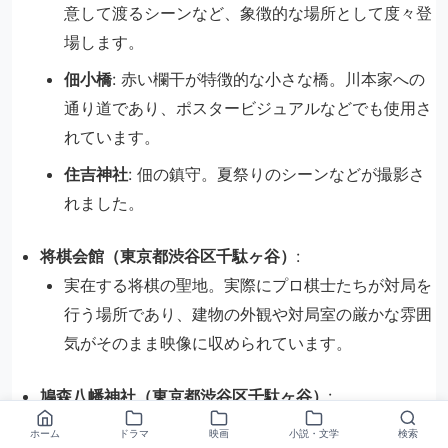
意して渡るシーンなど、象徴的な場所として度々登
場します。
佃小橋
: 赤い欄干が特徴的な小さな橋。川本家への
通り道であり、ポスタービジュアルなどでも使用さ
れています。
住吉神社
: 佃の鎮守。夏祭りのシーンなどが撮影さ
れました。
将棋会館（東京都渋谷区千駄ヶ谷）
:
実在する将棋の聖地。実際にプロ棋士たちが対局を
行う場所であり、建物の外観や対局室の厳かな雰囲
気がそのまま映像に収められています。
鳩森八幡神社（東京都渋谷区千駄ヶ谷）
:
将棋会館の向かいにある神社。棋士たちが対局の合
ホーム
ドラマ
映画
小説・文学
検索