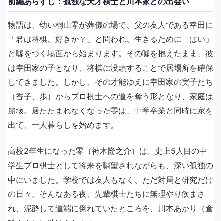
前編あらすじ：孤独な天才棋士と川本家との出会い
物語は、幼い桐山零が葬儀の場で、父の友人である幸田に
「君は将棋、好きか？」と問われ、生きるために「はい」
と嘘をつく場面から始まります。その嘘を抱えたまま、彼
は幸田家の子となり、将棋に没頭することで居場所を確保
してきました。しかし、その才能ゆえに幸田家の実子たち
（香子、歩）からプロ棋士への道を奪う形となり、家庭は
崩壊。居たたまれなくなった零は、中学卒業と同時に家を
出て、一人暮らしを始めます。
高校2年生になった零（神木隆之介）は、史上5人目の中
学生プロ棋士として将来を嘱望されながらも、深い孤独の
中にいました。学校では友人もなく、ただ対局と研究だけ
の日々。そんなある夜、先輩棋士たちに無理やり飲まさ
れ、泥酔して道端に倒れていたところを、川本あかり（倉