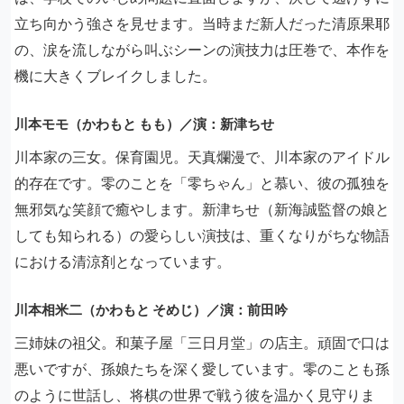
立ち向かう強さを見せます。当時まだ新人だった清原果耶
の、涙を流しながら叫ぶシーンの演技力は圧巻で、本作を
機に大きくブレイクしました。
川本モモ（かわもと もも）／演：新津ちせ
川本家の三女。保育園児。天真爛漫で、川本家のアイドル
的存在です。零のことを「零ちゃん」と慕い、彼の孤独を
無邪気な笑顔で癒やします。新津ちせ（新海誠監督の娘と
しても知られる）の愛らしい演技は、重くなりがちな物語
における清涼剤となっています。
川本相米二（かわもと そめじ）／演：前田吟
三姉妹の祖父。和菓子屋「三日月堂」の店主。頑固で口は
悪いですが、孫娘たちを深く愛しています。零のことも孫
のように世話し、将棋の世界で戦う彼を温かく見守りま