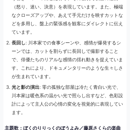
（怒り、迷い、決意）を表現しています。また、極端
なクローズアップや、あえて手元だけを映すカットな
どを多用し、盤上の緊張感を観客にダイレクトに伝え
ています。
長回し
: 川本家での食事シーンや、感情が爆発するシ
ーンでは、カットを割らずに長回しで撮影すること
で、俳優たちのリアルな感情の揺れ動きを捉えていま
す。これにより、ドキュメンタリーのような生々しさ
が生まれています。
光と影の演出
: 零の孤独な部屋は冷たく青白い光で、
川本家は暖色系の温かい光で照らし出すなど、色彩設
計によって主人公の心情の変化を視覚的に表現してい
ます。
主題歌：ぼくのりりっくのぼうよみ／藤原さくらの楽曲