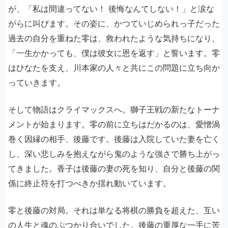
が、「私は間違ってない！ 後悔なんてしない！」と涙な
がらに叫びます。その姿に、かつていじめられっ子だった
過去の自分を重ねた零は、救われたような気持ちになり、
「一生かかっても、僕は彼女に恩を返す」と誓います。零
はひなたを支え、川本家の人々と共にこの問題に立ち向か
っていきます。
そして物語はクライマックスへ。獅子王戦の新たなトーナ
メントが始まります。零の前に立ちはだかるのは、愛憎渦
巻く因縁の相手、後藤です。後藤は入院していた妻を亡く
し、深い悲しみを抱えながら鬼のような強さで勝ち上がっ
てきました。香子は後藤の妻の死を知り、自分と後藤の関
係に終止符を打つべきか揺れ動いています。
零と後藤の対局。それは単なる将棋の勝負を超えた、互い
の人生と魂のぶつかり合いでした。後藤の重厚な一手に苦