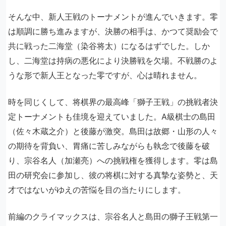
そんな中、新人王戦のトーナメントが進んでいきます。零
は順調に勝ち進みますが、決勝の相手は、かつて奨励会で
共に戦った二海堂（染谷将太）になるはずでした。しか
し、二海堂は持病の悪化により決勝戦を欠場。不戦勝のよ
うな形で新人王となった零ですが、心は晴れません。
時を同じくして、将棋界の最高峰「獅子王戦」の挑戦者決
定トーナメントも佳境を迎えていました。A級棋士の島田
（佐々木蔵之介）と後藤が激突。島田は故郷・山形の人々
の期待を背負い、胃痛に苦しみながらも執念で後藤を破
り、宗谷名人（加瀬亮）への挑戦権を獲得します。零は島
田の研究会に参加し、彼の将棋に対する真摯な姿勢と、天
才ではないがゆえの苦悩を目の当たりにします。
前編のクライマックスは、宗谷名人と島田の獅子王戦第一