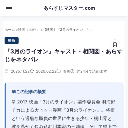
Skip
あらすじマスター.com
to
main
content
ホーム
映画
【映画】『3月のライオン』キャスト・相関図・あらすじをネタバレ
（131件）
映画
『3月のライオン』キャスト・相関図・あらす
じをネタバレ
2025.11.22
2026.02.22
映画
約24分で読めます
📖
この記事の概要
©︎ 2017 映画「3月のライオン」製作委員会 羽海野
チカによる大ヒット漫画『3月のライオン』。将棋
という過酷な勝負の世界に生きる少年・桐山零と、
彼を温かく包み込む川本家の三姉妹、そして盤上で