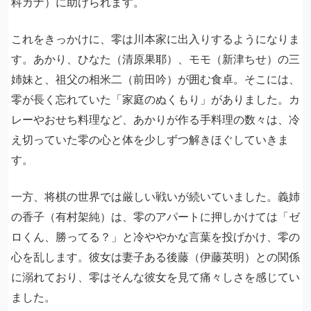
科カナ）に助けられます。
これをきっかけに、零は川本家に出入りするようになりま
す。あかり、ひなた（清原果耶）、モモ（新津ちせ）の三
姉妹と、祖父の相米二（前田吟）が囲む食卓。そこには、
零が長く忘れていた「家庭のぬくもり」がありました。カ
レーやおせち料理など、あかりが作る手料理の数々は、冷
え切っていた零の心と体を少しずつ解きほぐしていきま
す。
一方、将棋の世界では厳しい戦いが続いていました。義姉
の香子（有村架純）は、零のアパートに押しかけては「ゼ
ロくん、勝ってる？」と冷ややかな言葉を投げかけ、零の
心を乱します。彼女は妻子ある後藤（伊藤英明）との関係
に溺れており、零はそんな彼女を見て痛々しさを感じてい
ました。