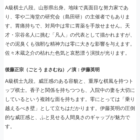
A級棋士八段。山形県出身。地味で真面目な努力家であ
り、零や二海堂の研究会（島田研）の主催者でもありま
す。胃痛持ちで、対局中は常に胃薬を手放せません。天
才・宗谷名人に挑む「凡人」の代表として描かれますが、
その泥臭くも強靭な精神力は零に大きな影響を与えます。
佐々木蔵之介の枯れた色気と哀愁漂う演技が光ります。
後藤正宗（ごとう まさむね）／演：伊藤英明
A級棋士九段。威圧感のある容貌と、重厚な棋風を持つト
ップ棋士。香子と関係を持ちつつも、入院中の妻を大切に
しているという複雑な面を持ちます。零にとっては「乗り
越えるべき壁」として立ちはだかります。伊藤英明の圧倒
的な威圧感と、ふと見せる人間臭さのギャップが魅力で
す。