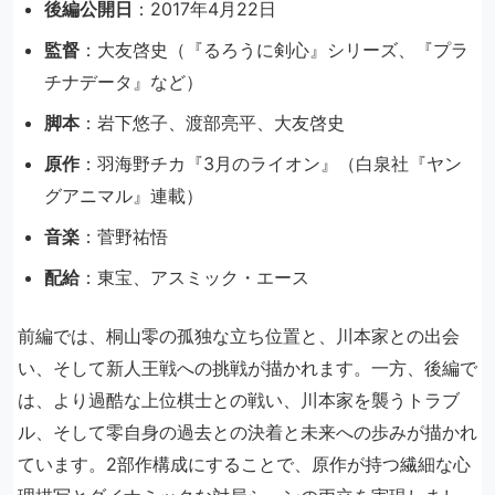
後編公開日
：2017年4月22日
監督
：大友啓史（『るろうに剣心』シリーズ、『プラ
チナデータ』など）
脚本
：岩下悠子、渡部亮平、大友啓史
原作
：羽海野チカ『3月のライオン』（白泉社『ヤン
グアニマル』連載）
音楽
：菅野祐悟
配給
：東宝、アスミック・エース
前編では、桐山零の孤独な立ち位置と、川本家との出会
い、そして新人王戦への挑戦が描かれます。一方、後編で
は、より過酷な上位棋士との戦い、川本家を襲うトラブ
ル、そして零自身の過去との決着と未来への歩みが描かれ
ています。2部作構成にすることで、原作が持つ繊細な心