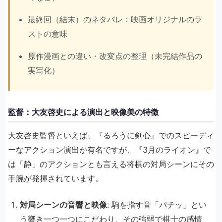
最終回（結末）のネタバレ：映画オリジナルのラ
ストの意味
原作漫画との違い・改変点の整理（未完結作品の
実写化）
監督：大友啓史による演出と映像美の特徴
大友啓史監督といえば、『るろうに剣心』でのスピーディ
ーなアクション演出が有名ですが、『3月のライオン』で
は「静」のアクションとも言える将棋の対局シーンにその
手腕が発揮されています。
対局シーンの音響と映像
: 駒を指す音「パチッ」とい
う響き一つ一つにこだわり、その強弱で棋士の感情