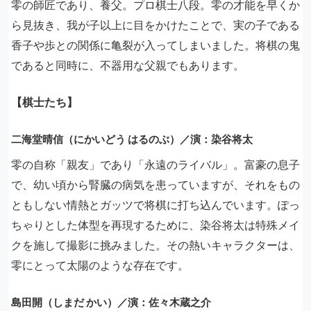
零の師匠であり、養父。プロ棋士八段。零の才能を早くか
ら見抜き、我が子以上に目をかけたことで、実の子である
香子や歩との関係に亀裂が入ってしまいました。将棋の鬼
であると同時に、不器用な父親でもあります。
【棋士たち】
二海堂晴信（にかいどう はるのぶ）／演：染谷将太
零の自称「親友」であり「永遠のライバル」。富豪の息子
で、幼い頃から腎臓の病気を患っていますが、それをもの
ともしない情熱とガッツで将棋に打ち込んでいます。ぽっ
ちゃりとした体型を再現するために、染谷将太は特殊メイ
クを施して撮影に挑みました。その熱いキャラクターは、
零にとって太陽のような存在です。
島田開（しまだ かい）／演：佐々木蔵之介