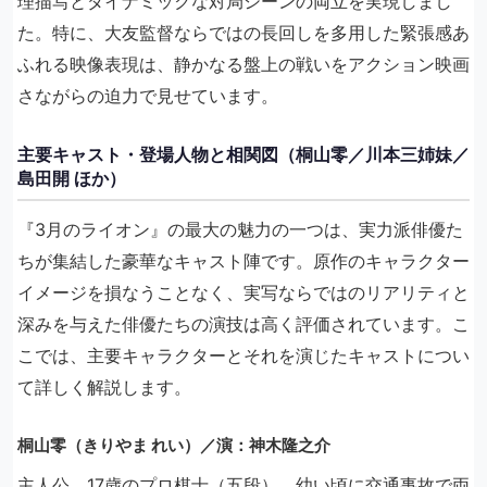
理描写とダイナミックな対局シーンの両立を実現しまし
た。特に、大友監督ならではの長回しを多用した緊張感あ
ふれる映像表現は、静かなる盤上の戦いをアクション映画
さながらの迫力で見せています。
主要キャスト・登場人物と相関図（桐山零／川本三姉妹／
島田開 ほか）
『3月のライオン』の最大の魅力の一つは、実力派俳優た
ちが集結した豪華なキャスト陣です。原作のキャラクター
イメージを損なうことなく、実写ならではのリアリティと
深みを与えた俳優たちの演技は高く評価されています。こ
こでは、主要キャラクターとそれを演じたキャストについ
て詳しく解説します。
桐山零（きりやま れい）／演：神木隆之介
主人公。17歳のプロ棋士（五段）。幼い頃に交通事故で両