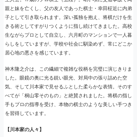
親と妹を亡くし、父の友人であった棋士・幸田柾近に内弟
子として引き取られます。深い孤独を抱え、将棋だけを生
きる術としてすがりつくように指し続けてきました。高校
生ながらプロとして自立し、六月町のマンションで一人暮
らしをしていますが、学校や社会に馴染めず、常にどこか
居心地の悪さを感じています。
神木隆之介は、この繊細で複雑な役柄を完璧に演じきりま
した。眼鏡の奥に光る鋭い眼光、対局中の張り詰めた空
気、そして川本家で見せるふとした柔らかな表情。そのす
べてが「桐山零そのもの」と絶賛されました。将棋の指し
手もプロの指導を受け、本物の棋士のような美しい手つき
を習得しています。
【川本家の人々】