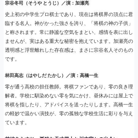
宗谷冬司（そうや とうじ）／演：加瀬亮
史上初の中学生プロ棋士であり、現在は将棋界の頂点に君
臨する名人。神がかった強さを誇り、「将棋の神の子供」
と称されます。常に静謐な空気をまとい、感情を表に出し
ませんが、実はある重大な秘密を抱えています。加瀬亮の
透明感と浮世離れした存在感は、まさに宗谷名人そのもの
です。
林田高志（はやしだ たかし）／演：高橋一生
零が通う高校の担任教師。将棋ファンであり、零の良き理
解者。学校に馴染めない零を気にかけ、昼休みには屋上で
将棋を指したり、アドバイスを送ったりします。高橋一生
の軽妙で温かい演技が、零の孤独な学校生活に彩りを与え
ています。