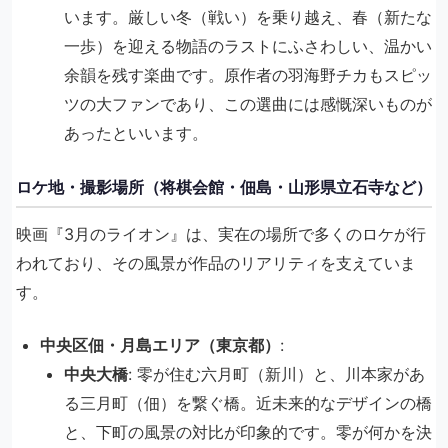
います。厳しい冬（戦い）を乗り越え、春（新たな
一歩）を迎える物語のラストにふさわしい、温かい
余韻を残す楽曲です。原作者の羽海野チカもスピッ
ツの大ファンであり、この選曲には感慨深いものが
あったといいます。
ロケ地・撮影場所（将棋会館・佃島・山形県立石寺など）
映画『3月のライオン』は、実在の場所で多くのロケが行
われており、その風景が作品のリアリティを支えていま
す。
中央区佃・月島エリア（東京都）
:
中央大橋
: 零が住む六月町（新川）と、川本家があ
る三月町（佃）を繋ぐ橋。近未来的なデザインの橋
と、下町の風景の対比が印象的です。零が何かを決