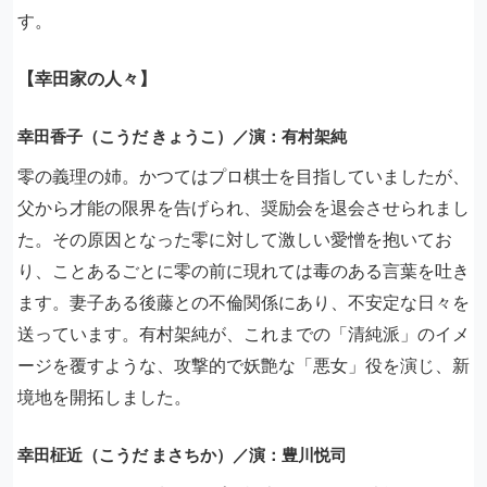
す。
【幸田家の人々】
幸田香子（こうだ きょうこ）／演：有村架純
零の義理の姉。かつてはプロ棋士を目指していましたが、
父から才能の限界を告げられ、奨励会を退会させられまし
た。その原因となった零に対して激しい愛憎を抱いてお
り、ことあるごとに零の前に現れては毒のある言葉を吐き
ます。妻子ある後藤との不倫関係にあり、不安定な日々を
送っています。有村架純が、これまでの「清純派」のイメ
ージを覆すような、攻撃的で妖艶な「悪女」役を演じ、新
境地を開拓しました。
幸田柾近（こうだ まさちか）／演：豊川悦司