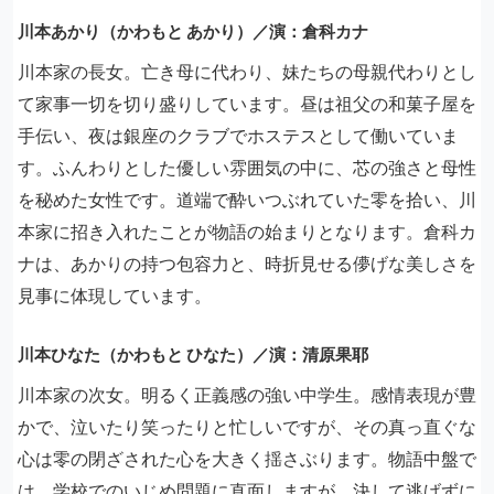
川本あかり（かわもと あかり）／演：倉科カナ
川本家の長女。亡き母に代わり、妹たちの母親代わりとし
て家事一切を切り盛りしています。昼は祖父の和菓子屋を
手伝い、夜は銀座のクラブでホステスとして働いていま
す。ふんわりとした優しい雰囲気の中に、芯の強さと母性
を秘めた女性です。道端で酔いつぶれていた零を拾い、川
本家に招き入れたことが物語の始まりとなります。倉科カ
ナは、あかりの持つ包容力と、時折見せる儚げな美しさを
見事に体現しています。
川本ひなた（かわもと ひなた）／演：清原果耶
川本家の次女。明るく正義感の強い中学生。感情表現が豊
かで、泣いたり笑ったりと忙しいですが、その真っ直ぐな
心は零の閉ざされた心を大きく揺さぶります。物語中盤で
は、学校でのいじめ問題に直面しますが、決して逃げずに