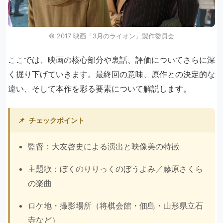
©︎ 2017 映画「3月のライオン」製作委員会
ここでは、映画の核心部分や裏話、評価についてさらに深
く掘り下げていきます。最終回の意味、原作との決定的な
違い、そして本作を彩る要素について解説します。
📌
チェックポイント
監督：大友啓史による演出と映像美の特徴
主題歌：ぼくのりりっくのぼうよみ／藤原さくら
の楽曲
ロケ地・撮影場所（将棋会館・佃島・山形県立石
寺など）