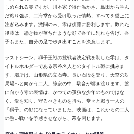
しめられる零ですが、川本家で得た温かさ、島田から学ん
だ粘り強さ、二海堂から受け取った情熱、すべてを盤上に
注ぎ込みます。激闘の末、零は後藤に勝利します。敗れた
後藤は、憑き物が落ちたような顔で香子に別れを告げ、香
子もまた、自分の足で歩き出すことを決意します。
ラストシーン。獅子王戦の挑戦者決定戦を制した零は、タ
イトルホルダーである宗谷名人とのタイトル戦に挑みま
す。場所は、山形県の立石寺。長い石段を登り、天空の対
局場へと向かう二人。静寂の中、駒音が響き渡ります。盤
に向かう零の表情は、かつての孤独な少年のものではな
く、愛を知り、守るべきものを持ち、堂々と戦う一人の
「獅子」の顔になっていました。映画は、これからの二人
の熱い戦いを予感させながら、幕を閉じます。