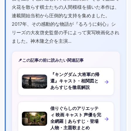
火花を散らす棋士たちの人間模様を描いた本作は、
連載開始当初から圧倒的な支持を集めました。
2017年、その感動的な物語が『るろうに剣心』シ
リーズの大友啓史監督の手によって実写映画化され
ました。神木隆之介を主演...
📌
この記事の前に読みたい関連記事
『キングダム 大将軍の帰
還』キャスト・相関図と
あらすじを徹底解説
借りぐらしのアリエッテ
ィ 映画 キャスト 声優を完
全網羅｜あらすじ・登場
人物・主題歌まとめ