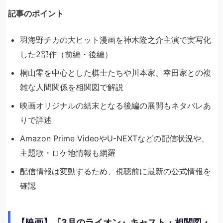
記事のポイント
羽海野チカの大ヒット漫画を神木隆之介主演で実写化
した2部作（前編・後編）
桐山零を中心とした棋士たちや川本家、幸田家との複
雑な人間関係を相関図で解説
映画オリジナルの結末となる後編の展開もネタバレあ
りで詳述
Amazon Prime VideoやU-NEXTなどの配信状況や、
主題歌・ロケ地情報も網羅
配信情報は変動するため、視聴前に最新の公式情報を
確認
【映画】『3月のライオン』キャスト・相関図・