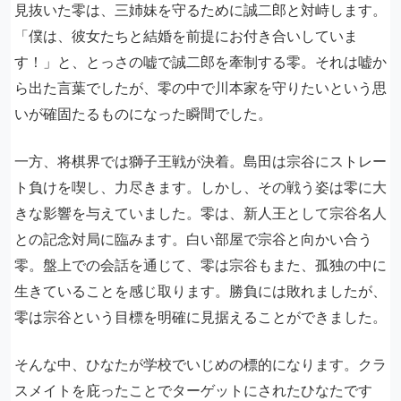
見抜いた零は、三姉妹を守るために誠二郎と対峙します。
「僕は、彼女たちと結婚を前提にお付き合いしていま
す！」と、とっさの嘘で誠二郎を牽制する零。それは嘘か
ら出た言葉でしたが、零の中で川本家を守りたいという思
いが確固たるものになった瞬間でした。
一方、将棋界では獅子王戦が決着。島田は宗谷にストレー
ト負けを喫し、力尽きます。しかし、その戦う姿は零に大
きな影響を与えていました。零は、新人王として宗谷名人
との記念対局に臨みます。白い部屋で宗谷と向かい合う
零。盤上での会話を通じて、零は宗谷もまた、孤独の中に
生きていることを感じ取ります。勝負には敗れましたが、
零は宗谷という目標を明確に見据えることができました。
そんな中、ひなたが学校でいじめの標的になります。クラ
スメイトを庇ったことでターゲットにされたひなたです