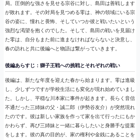
局。圧倒的な強さを見せる宗谷に対し、島田は善戦します
が敗れます。その対局を見つめる零は、神の領域にいる宗
谷の姿に、憧れと畏怖、そしていつか彼と戦いたいという
強烈な渇望を抱くのでした。そして、島田の戦いを見届け
た零は、自分もまた前に進まなければならないと決意し、
春の訪れと共に後編へと物語は繋がっていきます。
後編あらすじ：獅子王戦への挑戦とそれぞれの戦い
後編は、新たな年度を迎えた春から始まります。零は進級
し、少しずつですが学校生活にも変化が現れ始めていまし
た。しかし、平穏な川本家に事件が起きます。長らく音信
不通だった三姉妹の父・誠二郎（伊勢谷友介）が突然現れ
たのです。彼は新しい家族を作って家を出て行ったにもか
かわらず、再び三姉妹と一緒に暮らしたいと身勝手な提案
をします。彼の真の目的が、家の権利や金銭にあることを