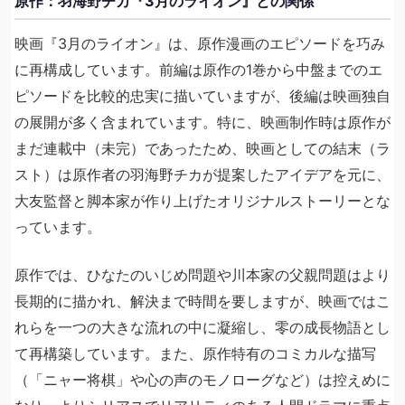
原作：羽海野チカ『3月のライオン』との関係
映画『3月のライオン』は、原作漫画のエピソードを巧み
に再構成しています。前編は原作の1巻から中盤までのエ
ピソードを比較的忠実に描いていますが、後編は映画独自
の展開が多く含まれています。特に、映画制作時は原作が
まだ連載中（未完）であったため、映画としての結末（ラ
スト）は原作者の羽海野チカが提案したアイデアを元に、
大友監督と脚本家が作り上げたオリジナルストーリーとな
っています。
原作では、ひなたのいじめ問題や川本家の父親問題はより
長期的に描かれ、解決まで時間を要しますが、映画ではこ
れらを一つの大きな流れの中に凝縮し、零の成長物語とし
て再構築しています。また、原作特有のコミカルな描写
（「ニャー将棋」や心の声のモノローグなど）は控えめに