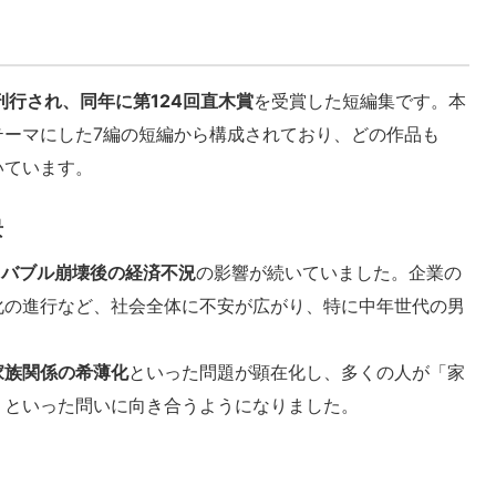
刊行され、同年に第124回直木賞
を受賞した短編集です。本
テーマにした7編の短編から構成されており、どの作品も
いています。
景
、
バブル崩壊後の経済不況
の影響が続いていました。企業の
化の進行など、社会全体に不安が広がり、特に中年世代の男
家族関係の希薄化
といった問題が顕在化し、多くの人が「家
」といった問いに向き合うようになりました。