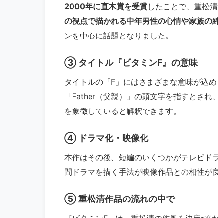
2000年に直木賞を受賞
したことで、重松清
の視点で描かれる中年男性の心情や家族の
ンを中心に話題となりました。
③ タイトル『ビタミンF』の意味
タイトルの「F」にはさまざまな意味が込めら
「Father（父親）」の頭文字を指すとさ
を象徴していると解釈できます。
④ ドラマ化・映像化
本作はその後、短編のいくつかがテレビド
間ドラマを描く手法が映像作品との相性が
⑤ 重松清作品の流れの中で
『ビタミンF』は、重松清の作風を決定づけ