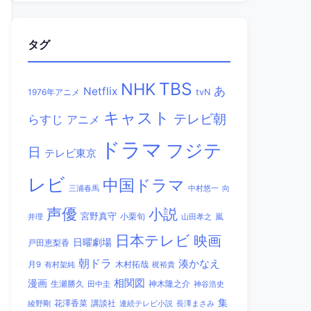
タグ
TBS
NHK
あ
Netflix
1976年アニメ
tvN
キャスト
テレビ朝
らすじ
アニメ
ドラマ
フジテ
日
テレビ東京
レビ
中国ドラマ
三浦春馬
中村悠一
向
声優
小説
宮野真守
小栗旬
嵐
井理
山田孝之
日本テレビ
映画
日曜劇場
戸田恵梨香
朝ドラ
湊かなえ
木村拓哉
月9
有村架純
梶裕貴
相関図
漫画
生瀬勝久
田中圭
神木隆之介
神谷浩史
集
講談社
綾野剛
花澤香菜
連続テレビ小説
長澤まさみ