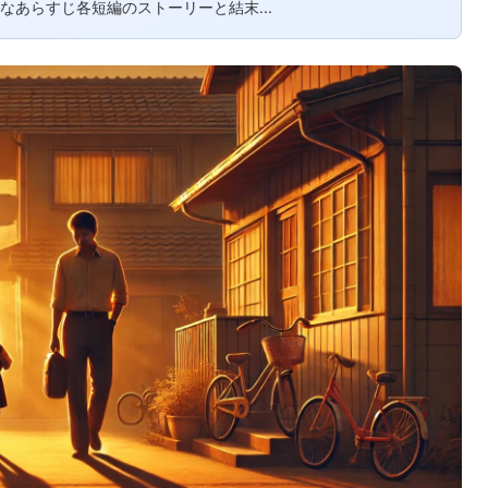
らすじ​ 各短編のストーリーと結末​...