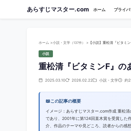
Skip
あらすじマスター.com
ホーム
プライバ
to
main
content
ホーム
小説・文学
【小説】重松清『ビタミン
（137件）
小説
重松清『ビタミンF』の
2025.03.10
2026.02.22
小説・文学
約2
📖
この記事の概要
イメージ：あらすじマスター.com作成 重松
であり、2001年に第124回直木賞を受賞し
介、作品のテーマや見どころ、読者からの感想