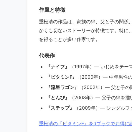
作風と特徴
重松清の作品は、家族の絆、父と子の関係
かくも切ないストーリーが特徴です。特に
を得ることが多い作家です。
代表作
『ナイフ』
（1997年）— いじめをテ
『ビタミンF』
（2000年）— 中年男
『流星ワゴン』
（2002年）— 父と子
『とんび』
（2008年）— 父子の絆を
『ステップ』
（2009年）— シングル
重松清の『ビタミンF』をdブックでお得に