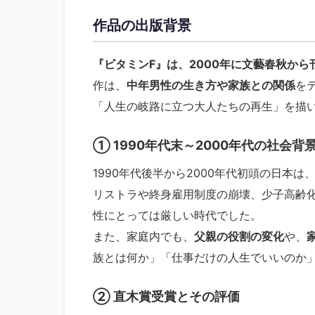
作品の出版背景
『ビタミンF』は、2000年に文藝春秋から
作は、
中年男性の生き方や家族との関係
を
「人生の岐路に立つ大人たちの再生」を描
① 1990年代末～2000年代の社会背
1990年代後半から2000年代初頭の日本は
リストラや終身雇用制度の崩壊、少子高齢
性にとっては厳しい時代でした。
また、家庭内でも、
父親の役割の変化
や、
族とは何か」「仕事だけの人生でいいのか
② 直木賞受賞とその評価