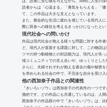
は、読者に安心感を与えながら、同時に人生の深
読者からは「心温まる」「勇気をもらえる」「優
て、この作品は大きな支えとなっています。
また、都会的な生活に疲れを感じている現代人に
際に田舎への移住を考えるきっかけになったとい
現代社会への問いかけ
作品は現代社会が抱える様々な問題に対する作者
ど、現代人が直面する課題に対して、この物語は
ツマの持つ動植物との対話能力は、現代人が失っ
域コミュニティでの支え合いや、ゆっくりとした
さらに、夫婦それぞれが抱える過去の傷や秘密を
を求められる社会の中で、不完全な自分を受け入
他の西加奈子作品との関連性
『きいろいゾウ』は西加奈子の代表作の一つです
徴的です。どの作品にも共通しているのは、人間
西加奈子の作品群の中で『きいろいゾウ』は、比