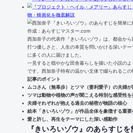
物・映画化を徹底解説
作成：あらすじマスター.com
西加奈子の代表作『きいろいゾウ』は、都会から
打つ優しさと、人生の本質を問いかける深いテー
に多くの人に届けました。
一見すると穏やかな田舎暮らしを描いた小説のよ
です。西加奈子特有の温かい文体で綴られるこの
記事のポイント
ムコさん（無辜歩）とツマ（妻利愛子）の夫婦が
ツマは動物や植物の声が聞こえる特別な感受性を
夫婦それぞれが抱える過去の秘密が物語の核心
絵本「きいろいゾウ」が作品全体を象徴する重要
愛と許し、再生をテーマにした深い感動作
『きいろいゾウ』のあらすじを