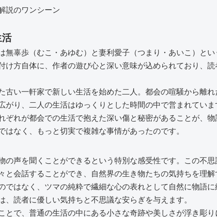
生活
は無辜歩（むこ・あゆむ）と妻利愛子（つまり・あいこ）とい
付け方自体に、作者の遊び心と深い意味が込められており、読
た古い一軒家で新しい生活を始めた二人。都会の喧騒から離れ
広がり、二人の生活はゆっくりとした時間の中で営まれていま
れぞれが都会での生活で抱えた深い傷と秘密があることが、物
ではなく、もっと切実で複雑な事情があったのです。
物の声を聞くことができるという特別な感受性です。この不思
々と会話することができ、自然界の生き物たちの気持ちを理解
のではなく、ツマの純粋で繊細な心の表れとして自然に物語に
は、読者に優しい気持ちと不思議な安らぎを与えます。
ことで、普通の生活の中にある小さな奇跡や美しさが浮き彫り