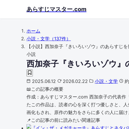
Skip
あらすじマスター.com
to
main
content
ホーム
小説・文学
（137件）
【小説】西加奈子『きいろいゾウ』のあらすじを
小説
西加奈子『きいろいゾウ』
2025.06.12
2026.02.22
小説・文学
約
📖
この記事の概要
作成：あらすじマスター.com 西加奈子の代表
たこの作品は、読者の心を深く打つ優しさと、人
画化もされ、原作の魅力をさらに多くの人に届けま
📌
この記事の前に読みたい関連記事