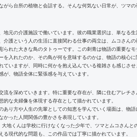
ながら台所の植物と会話する。そんな何気ない日常が、ツマの
、地元の介護施設で働いています。彼の職業選択は、単なる生
、介護という人の生活に直接関わる仕事の両立は、ムコさんの
彫られた大きな鳥のタトゥーです。この刺青は物語の重要なモ
ーを入れたのか、その鳥が何を意味するのかは、物語の核心に
れていますが、同時に何かを抱え込んでいる複雑さも感じさせ
感が、物語全体に緊張感を与えています。
交流を深めていきます。特に重要な存在が、隣に住むアレチさ
想的な夫婦像を体現する存在として描かれています。
のあり方や人生の先輩としての知恵を学んでいく場面は、物語
なかった人間関係の豊かさを表現しています。
。大地くんは学校に行けなくなった少年で、ツマとムコさんと
える現代的な問題も、この作品では丁寧に描かれています。