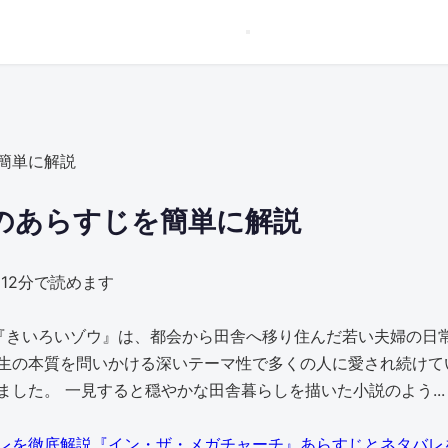
簡単に解説
のあらすじを簡単に解説
12分で読めます
作『きいろいゾウ』は、都会から田舎へ移り住んだ若い夫婦の日
生の本質を問いかける深いテーマ性で多くの人に愛され続けてい
した。 一見すると穏やかな田舎暮らしを描いた小説のよう...
『イン・ザ・メガチャーチ』あらすじとネタバレ