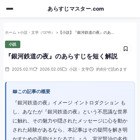
Skip
あらすじマスター.com
to
main
content
ホーム
小説・文学
【小説】『銀河鉄道の夜』のあらすじを短く解説
（137件）
小説
『銀河鉄道の夜』のあらすじを短く解説
2025.02.11
2026.02.05
小説・文学
約8分で読めます
📖
この記事の概要
『銀河鉄道の夜』イメージ イントロダクション も
し、あなたが『銀河鉄道の夜』という不思議な世界
に触れ、その魅力や隠されたメッセージに心を動か
された経験があるなら、本記事はその疑問を解き明
かすための手助けとなるでしょう。宮沢賢治の名作