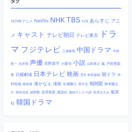
タグ
TBS
NHK
あらすじ
アニ
Netflix
1976年アニメ
tvN
ドラ
キャスト
テレビ朝日
メ
テレビ東京
マ
フジテレビ
中国ドラマ
三浦春馬
中村
声優
小説
宮野真守
小栗旬
嵐
戸田恵梨
悠一
向井理
山田孝之
日本テレビ
映画
朝ドラ
日曜劇場
香
木
月9
有村架純
相関図
湊かなえ
漫画
村拓哉
生瀬勝久
田中圭
神木隆之
梶裕貴
集英
講談社
介
綾野剛
花澤香菜
連続テレビ小説
長澤まさみ
神谷浩史
韓国ドラマ
社