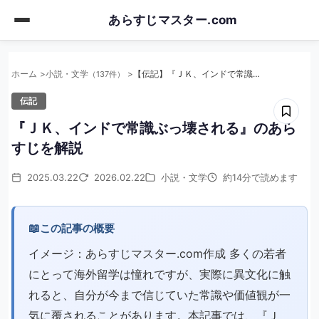
Skip
あらすじマスター.com
to
main
content
ホーム
小説・文学
【伝記】『ＪＫ、インドで常識ぶっ壊される』のあらすじを解説
（137件）
伝記
『ＪＫ、インドで常識ぶっ壊される』のあら
すじを解説
2025.03.22
2026.02.22
小説・文学
約14分で読めます
📖
この記事の概要
イメージ：あらすじマスター.com作成 多くの若者
にとって海外留学は憧れですが、実際に異文化に触
れると、自分が今まで信じていた常識や価値観が一
気に覆されることがあります。本記事では、『Ｊ