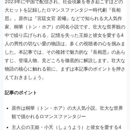
2023年に中国で配信され、社会現象を巻き起こすほどの
大ヒットを記録したロマンスファンタジー時代劇『長相
思』。原作は『宮廷女官 若曦』などで知られる大人気作
家、桐華（トン・ホア）の同名小説です。壮大な世界観の
中で繰り広げられる、記憶を失った王姫と彼女を愛する4
人の男性の切ない愛の物語は、多くの視聴者の心を掴みま
した。本記事では、その複雑で魅力的な『長相思』のあら
すじ、登場人物、見どころを徹底的に解説します。壮大な
物語の核心に触れる前に、まずは本記事のポイントを押さ
えておきましょう。
記事のポイント
原作は桐華（トン・ホア）の大人気小説。壮大な世界
観で描かれるロマンスファンタジー
主人公の王姫・小夭（しょうよう）と彼女を愛する4