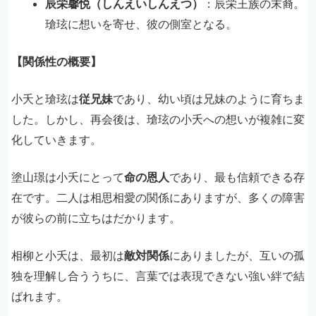
辰栄馨悦（しんえいしんえつ）
：辰栄王族の末裔。
瑲玹に想いを寄せ、彼の側室となる。
【関係性の概要】
小夭と瑲玹は
従兄妹
であり、幼い頃は兄妹のように育ちま
した。しかし、再会後は、瑲玹の小夭への想いが複雑に変
化していきます。
塗山璟は小夭にとって
命の恩人
であり、最も信頼できる存
在です。二人は相思相愛の関係にありますが、多くの障害
が彼らの前に立ちはだかります。
相柳と小夭は、最初は
敵対関係
にありましたが、互いの孤
独を理解し合ううちに、言葉では表現できない強い絆で結
ばれます。