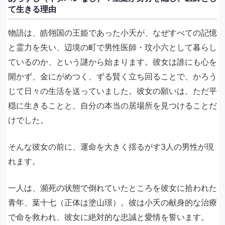
て生きる理由
物語は、皓翎国の王姫であった小夭が、なぜすべての記憶
と霊力を失い、辺境の町で男性医師・玟小六として暮らし
ているのか、という謎から始まります。彼女は誰にも心を
開かず、金にがめつく、ずる賢く立ち回ることで、かろう
じて日々の生活を送っていました。彼女の願いは、ただ平
穏に生きることと、自分の本当の居場所を見つけることだ
けでした。
そんな彼女の前に、運命を大きく揺るがす3人の男性が現
れます。
一人は、瀕死の状態で倒れていたところを彼女に拾われた
青年、葉十七（正体は塗山璟）。彼は小夭の献身的な治療
で命を救われ、彼女に絶対的な忠誠と愛情を誓います。