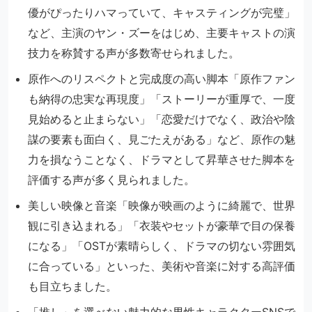
優がぴったりハマっていて、キャスティングが完璧」
など、主演のヤン・ズーをはじめ、主要キャストの演
技力を称賛する声が多数寄せられました。
原作へのリスペクトと完成度の高い脚本「原作ファン
も納得の忠実な再現度」「ストーリーが重厚で、一度
見始めると止まらない」「恋愛だけでなく、政治や陰
謀の要素も面白く、見ごたえがある」など、原作の魅
力を損なうことなく、ドラマとして昇華させた脚本を
評価する声が多く見られました。
美しい映像と音楽「映像が映画のように綺麗で、世界
観に引き込まれる」「衣装やセットが豪華で目の保養
になる」「OSTが素晴らしく、ドラマの切ない雰囲気
に合っている」といった、美術や音楽に対する高評価
も目立ちました。
「推し」を選べない魅力的な男性キャラクターSNSで