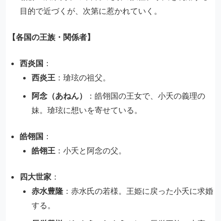
目的で近づくが、次第に惹かれていく。
【各国の王族・関係者】
西炎国
：
西炎王
：瑲玹の祖父。
阿念（あねん）
：皓翎国の王女で、小夭の義理の
妹。瑲玹に想いを寄せている。
皓翎国
：
皓翎王
：小夭と阿念の父。
四大世家
：
赤水豊隆
：赤水氏の若様。王姫に戻った小夭に求婚
する。