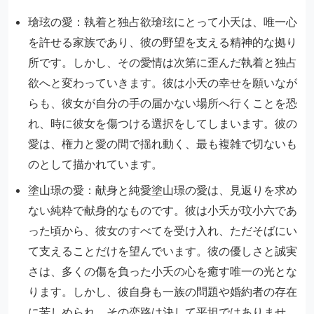
瑲玹の愛：執着と独占欲瑲玹にとって小夭は、唯一心
を許せる家族であり、彼の野望を支える精神的な拠り
所です。しかし、その愛情は次第に歪んだ執着と独占
欲へと変わっていきます。彼は小夭の幸せを願いなが
らも、彼女が自分の手の届かない場所へ行くことを恐
れ、時に彼女を傷つける選択をしてしまいます。彼の
愛は、権力と愛の間で揺れ動く、最も複雑で切ないも
のとして描かれています。
塗山璟の愛：献身と純愛塗山璟の愛は、見返りを求め
ない純粋で献身的なものです。彼は小夭が玟小六であ
った頃から、彼女のすべてを受け入れ、ただそばにい
て支えることだけを望んでいます。彼の優しさと誠実
さは、多くの傷を負った小夭の心を癒す唯一の光とな
ります。しかし、彼自身も一族の問題や婚約者の存在
に苦しめられ、その恋路は決して平坦ではありませ