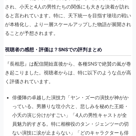
され、小夭と4人の男性たちの関係にも大きな決着が訪れ
ると言われています。特に、天下統一を目指す瑲玹の戦い
が本格化し、より一層スケールアップした物語が展開され
ることが予想されます。
視聴者の感想・評価は？SNSでの評判まとめ
『長相思』は配信開始直後から、各種SNSで絶賛の嵐が巻
き起こりました。視聴者からは、特に以下のような点が高
く評価されています。
俳優陣の卓越した演技力「ヤン・ズーの演技が神がか
っている。男勝りな玟小六と、悲しみを秘めた王姫・
小夭の演じ分けがすごい」「4人の男性キャストが全
員魅力的すぎる。特に相柳役のタン・ジェンツーの切
ない演技に涙が止まらない」「どのキャラクターも俳