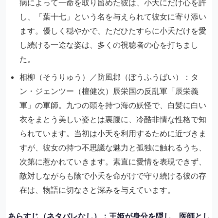
病によって一命を取り留めた彼は、小夭にだけ心を許
し、「葉十七」という名を与えられて彼女に寄り添い
ます。優しく穏やかで、ただひたすらに小夭だけを愛
し続ける一途な姿は、多くの視聴者の心を打ちまし
た。
相柳（そうりゅう）／防風邶（ぼうふうばい）：タ
ン・ジェンツー（檀健次）辰栄国の反乱軍「辰栄義
軍」の軍師。九つの頭を持つ海の妖怪で、白髪に白い
衣をまとう美しい姿とは裏腹に、冷酷非情な性格で知
られています。当初は小夭を利用するために近づきま
すが、彼女の持つ不思議な魅力と孤独に触れるうち、
次第に惹かれていきます。素直に愛情を表現できず、
敵対しながらも陰で小夭を命がけで守り続ける彼の存
在は、物語に切なさと深みを与えています。
あらすじ（ネタバレなし）：王姫が身分を隠し、医師とし