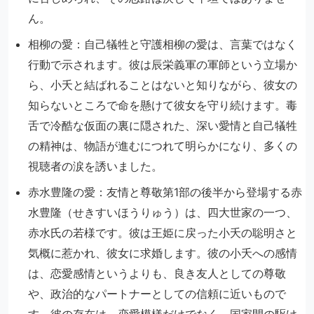
ん。
相柳の愛：自己犠牲と守護相柳の愛は、言葉ではなく
行動で示されます。彼は辰栄義軍の軍師という立場か
ら、小夭と結ばれることはないと知りながら、彼女の
知らないところで命を懸けて彼女を守り続けます。毒
舌で冷酷な仮面の裏に隠された、深い愛情と自己犠牲
の精神は、物語が進むにつれて明らかになり、多くの
視聴者の涙を誘いました。
赤水豊隆の愛：友情と尊敬第1部の後半から登場する赤
水豊隆（せきすいほうりゅう）は、四大世家の一つ、
赤水氏の若様です。彼は王姫に戻った小夭の聡明さと
気概に惹かれ、彼女に求婚します。彼の小夭への感情
は、恋愛感情というよりも、良き友人としての尊敬
や、政治的なパートナーとしての信頼に近いもので
す。彼の存在は、恋愛模様だけでなく、国家間の駆け