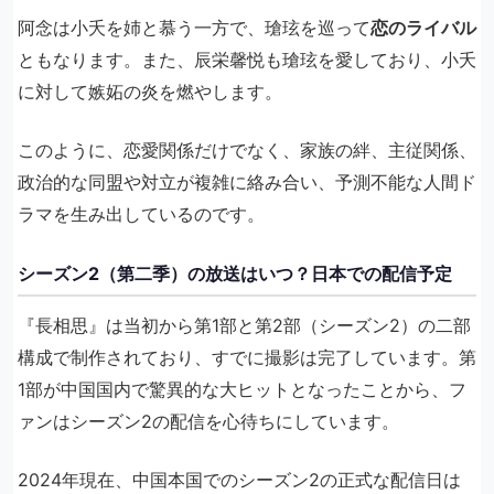
阿念は小夭を姉と慕う一方で、瑲玹を巡って
恋のライバル
ともなります。また、辰栄馨悦も瑲玹を愛しており、小夭
に対して嫉妬の炎を燃やします。
このように、恋愛関係だけでなく、家族の絆、主従関係、
政治的な同盟や対立が複雑に絡み合い、予測不能な人間ド
ラマを生み出しているのです。
シーズン2（第二季）の放送はいつ？日本での配信予定
『長相思』は当初から第1部と第2部（シーズン2）の二部
構成で制作されており、すでに撮影は完了しています。第
1部が中国国内で驚異的な大ヒットとなったことから、フ
ァンはシーズン2の配信を心待ちにしています。
2024年現在、中国本国でのシーズン2の正式な配信日は