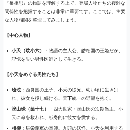
『長相思』の物語を理解する上で、登場人物たちの複雑な
関係性を把握することは非常に重要です。ここでは、主要
な人物相関を整理してみましょう。
【中心人物】
小夭（玟小六）
：物語の主人公。皓翎国の王姫だが、
記憶を失い男性医師として生きる。
【小夭をめぐる男性たち】
瑲玹
：西炎国の王子。小夭の従兄。幼い頃に生き別
れ、彼女を捜し続ける。天下統一の野望を抱く。
塗山璟（葉十七）
：四大世家・塗山氏の次期当主。小
夭に命を救われ、献身的に彼女を愛する。
相柳
：辰栄義軍の軍師。九頭の妖怪。小夭を利用する