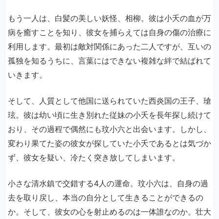
もう一人は、白髪の美しい妖怪、相柳。彼は小夭の血が万
病を癒すことを知り、彼女を捕らえては自身の傷の治療に
利用します。最初は敵対関係にあった二人ですが、互いの
孤独を知るうちに、言葉にはできない複雑な絆で結ばれて
いきます。
そして、人質として他国に送られていた西炎国の王子、瑲
玹。彼は幼い頃に生き別れた従妹の小夭を長年探し続けて
おり、その過程で偶然にも玟小六と出会います。しかし、
変わり果てた姿の彼女が探していた小夭であるとは気づか
ず、彼女を疑い、冷たく突き放してしまいます。
小さな清水鎮で交錯する4人の運命。玟小六は、自身の過
去を取り戻し、本当の自分として生きることができるの
か。そして、彼女の心を射止めるのは一体誰なのか。壮大