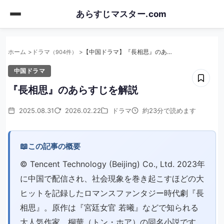
Skip
あらすじマスター.com
to
main
content
ホーム
ドラマ
【中国ドラマ】『長相思』のあらすじを解説
（904件）
中国ドラマ
『長相思』のあらすじを解説
2025.08.31
2026.02.22
ドラマ
約23分で読めます
📖
この記事の概要
© Tencent Technology (Beijing) Co., Ltd. 2023年
に中国で配信され、社会現象を巻き起こすほどの大
ヒットを記録したロマンスファンタジー時代劇『長
相思』。原作は『宮廷女官 若曦』などで知られる
大人気作家、桐華（トン・ホア）の同名小説です。