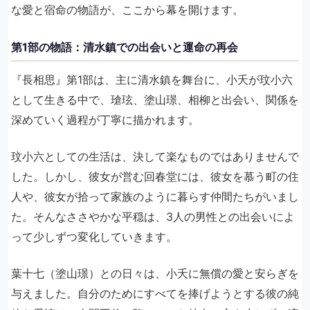
な愛と宿命の物語が、ここから幕を開けます。
第1部の物語：清水鎮での出会いと運命の再会
『長相思』第1部は、主に清水鎮を舞台に、小夭が玟小六
として生きる中で、瑲玹、塗山璟、相柳と出会い、関係を
深めていく過程が丁寧に描かれます。
玟小六としての生活は、決して楽なものではありませんで
した。しかし、彼女が営む回春堂には、彼女を慕う町の住
人や、彼女が拾って家族のように暮らす仲間たちがいまし
た。そんなささやかな平穏は、3人の男性との出会いによ
って少しずつ変化していきます。
葉十七（塗山璟）との日々は、小夭に無償の愛と安らぎを
与えました。自分のためにすべてを捧げようとする彼の純