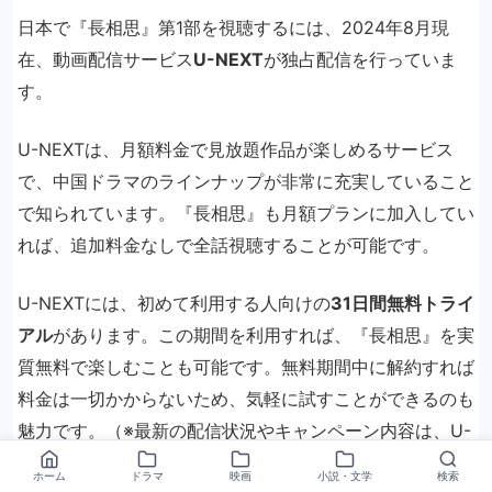
日本で『長相思』第1部を視聴するには、2024年8月現
在、動画配信サービス
U-NEXT
が独占配信を行っていま
す。
U-NEXTは、月額料金で見放題作品が楽しめるサービス
で、中国ドラマのラインナップが非常に充実していること
で知られています。『長相思』も月額プランに加入してい
れば、追加料金なしで全話視聴することが可能です。
U-NEXTには、初めて利用する人向けの
31日間無料トライ
アル
があります。この期間を利用すれば、『長相思』を実
質無料で楽しむことも可能です。無料期間中に解約すれば
料金は一切かからないため、気軽に試すことができるのも
魅力です。（※最新の配信状況やキャンペーン内容は、U-
NEXT公式サイトで必ずご確認ください。）
ホーム
ドラマ
映画
小説・文学
検索