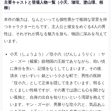
主要キャストと登場人物一覧（小夭、瑲玹、塗山璟、相
柳）
本作の魅力は、なんといっても個性豊かで複雑な背景を持
つキャラクターたちです。主人公と彼女をめぐる4人の男
性は、それぞれが異なる魅力を放ち、物語に深みを与えて
います。
小夭（しょうよう）／玟小六（びんしょうりく）：ヤ
ン・ズー（楊紫）皓翎国の王姫でありながら、幼い頃
に身分を失い、記憶をなくしてしまいます。その後、
清水（せいすい）鎮という小さな町で、男性の医師
「玟小六」として正体を隠して生きています。明るく
たくましい性格ですが、その裏では誰にも心を開けな
い孤独と、自身の出自を知りたいという渇望を抱えて
います。ヤン・ズーが、男勝りな玟小六と、気品あふ