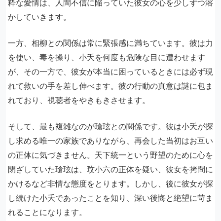
粋な愛情は、人間不信に陥っていた彼女の心を少しずつ溶
かしていきます。
一方、相柳との関係は常に緊張感に満ちています。彼は力
を使い、毒を操り、小夭を何度も危険な目に遭わせます
が、その一方で、彼女が本当に困っているときには必ず現
れて救いの手を差し伸べます。彼の行動の真意は謎に包ま
れており、視聴者をやきもきさせます。
そして、最も複雑なのが瑲玹との関係です。彼は小夭が探
し求める唯一の家族でありながら、再会した当初はお互い
の正体に気づきません。天下統一という野望のために心を
閉ざしていた瑲玹は、玟小六の正体を疑い、彼女を拷問に
かけるなど非情な態度をとります。しかし、後に彼女が探
し続けた小夭であったことを知り、深い後悔と絶望に苛ま
れることになります。