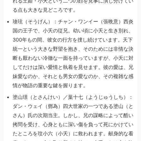
れる王姫・小夭という二つの顔を見事に演じ分けてい
る点も大きな見どころです。
瑲玹（そうげん）：チャン・ワンイー（張晩意）西炎
国の王子で、小夭の従兄。幼い頃に小夭と生き別れ、
300年もの間、彼女の行方を捜し続けています。天下
統一という大きな野望を抱き、そのためには非情な決
断も厭わない冷徹な一面を持っていますが、小夭に対
してだけは深い愛情と執着を見せます。彼の愛は、兄
妹愛なのか、それとも男女の愛なのか、その複雑な感
情が物語の重要な鍵を握ります。
塗山璟（とさんけい）／葉十七（ようじゅうしち）：
ダン・ウェイ（鄧為）四大世家の一つである塗山（と
さん）氏の次期当主。しかし、兄の謀略によって酷い
拷問を受け、心身ともに深い傷を負って死にかけてい
たところを玟小六（小夭）に救われます。献身的な看