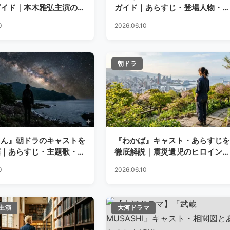
ガイド｜本木雅弘主演の最
ガイド｜あらすじ・登場人物・最
軍を描く幕末群像劇
終回まで徹底解説
0
2026.06.10
朝ドラ
てん』朝ドラのキャストを
『わかば』キャスト・あらすじを
羅｜あらすじ・主題歌・宮
徹底解説｜震災遺児のヒロインが
の出演情報まとめ
造園家を目指す物語
0
2026.06.10
主演
大河ドラマ