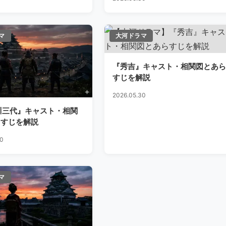
マ
大河ドラマ
『秀吉』キャスト・相関図とあら
すじを解説
2026.05.30
川三代』キャスト・相関
らすじを解説
30
マ