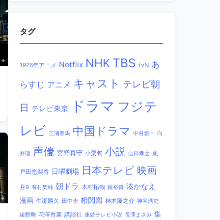
タグ
TBS
NHK
あ
Netflix
1976年アニメ
tvN
キャスト
テレビ朝
らすじ
アニメ
ドラマ
フジテ
日
テレビ東京
レビ
中国ドラマ
三浦春馬
中村悠一
向
声優
小説
宮野真守
小栗旬
嵐
井理
山田孝之
日本テレビ
映画
日曜劇場
戸田恵梨香
朝ドラ
湊かなえ
木村拓哉
月9
有村架純
梶裕貴
相関図
漫画
生瀬勝久
田中圭
神木隆之介
神谷浩史
集
講談社
綾野剛
花澤香菜
連続テレビ小説
長澤まさみ