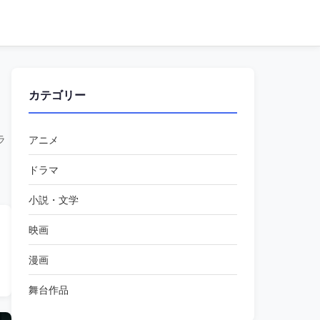
カテゴリー
ラ
アニメ
ドラマ
小説・文学
映画
漫画
テレビ
テレビ朝日
あらすじ
朝ドラ
Netflix
テレビ東京
舞台作品