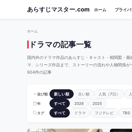
Skip
あらすじマスター.com
ホーム
プライバ
to
main
content
ホーム
ドラマの記事一覧
国内外のドラマ作品のあらすじ・キャスト・相関図・最
マ、シリーズ作品まで、ストーリーの流れや人物関係が
904件の記事
新しい順
古い順
人気（7日）
並び順
すべて
2026
2025
年
すべて
ドラマ
フジテレビ
TBS
タグ