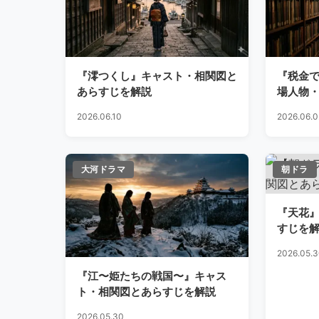
『澪つくし』キャスト・相関図と
『税金
あらすじを解説
場人物
解説
2026.06.10
2026.06.0
大河ドラマ
朝ドラ
『天花
すじを
2026.05.
『江〜姫たちの戦国〜』キャス
ト・相関図とあらすじを解説
2026.05.30