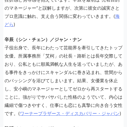
のマネージャー”と誤解しますが、次第に彼女の誠実さと
プロ意識に触れ、支え合う関係に変わっていきます。(
海
どら
)
辛辰（シン・チェン）／ジャン・ナン
子役出身で、長年にわたって芸能界を牽引してきたトップ
女優。所属事務所「艾柯」の社長・路昕とは長年交際して
おり、公私ともに順風満帆な人生を送っていましたが、あ
る事件をきっかけにスキャンダルに巻き込まれ、世間から
のバッシングを浴びてしまいます。結果、女優業を休止
し、安小嶼のマネージャーとしてゼロから再スタートする
ことに。強がりでサバサバした性格のようでいて、内心は
繊細で傷つきやすく、仕事にも恋にも真摯に向き合う女性
です。(
ワーナーブラザース・ディスカバリー・ジャパン
)