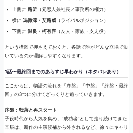
上側に
路昕
（元恋人兼社長／事務所の権力）
横に
馮微涼・艾路威
（ライバルポジション）
下側に
温良・柯有容
（友人・家族・支え役）
という構図で押さえておくと、各話で誰がどんな立場で動
いているのか理解しやすくなります。
1話〜最終回までのあらすじ早わかり（ネタバレあり）
ここからは、物語の流れを「序盤」「中盤」「終盤・最終
回」の3つに分けてざっくりと追っていきます。
序盤：転落と再スタート
子役時代から人気を集め、“成功者”として走り続けてきた
辛辰は、新作の主演候補から外されるなど、徐々にキャリ