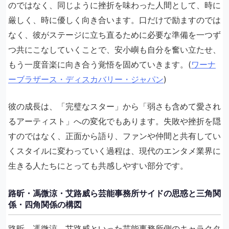
のではなく、同じように挫折を味わった人間として、時に
厳しく、時に優しく向き合います。口だけで励ますのでは
なく、彼がステージに立ち直るために必要な準備を一つず
つ共にこなしていくことで、安小嶼も自分を奮い立たせ、
もう一度音楽に向き合う覚悟を固めていきます。(
ワーナ
ーブラザース・ディスカバリー・ジャパン
)
彼の成長は、「完璧なスター」から「弱さも含めて愛され
るアーティスト」への変化でもあります。失敗や挫折を隠
すのではなく、正面から語り、ファンや仲間と共有してい
くスタイルに変わっていく過程は、現代のエンタメ業界に
生きる人たちにとっても共感しやすい部分です。
路昕・馮微涼・艾路威ら芸能事務所サイドの思惑と三角関
係・四角関係の構図
路昕、馮微涼、艾路威といった芸能事務所側のキャラクタ