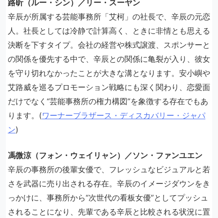
路昕（ルー・シン）／リー・スーヤン
辛辰が所属する芸能事務所「艾柯」の社長で、辛辰の元恋
人。社長としては冷静で計算高く、ときに非情とも思える
決断を下すタイプ。会社の経営や株式譲渡、スポンサーと
の関係を優先する中で、辛辰との関係に亀裂が入り、彼女
を守り切れなかったことが大きな溝となります。安小嶼や
艾路威を巡るプロモーション戦略にも深く関わり、恋愛面
だけでなく“芸能事務所の権力構図”を象徴する存在でもあ
ります。(
ワーナーブラザース・ディスカバリー・ジャパ
ン
)
馮微涼（フォン・ウェイリャン）／ソン・ファンユエン
辛辰の事務所の後輩女優で、フレッシュなビジュアルと若
さを武器に売り出される存在。辛辰のイメージダウンをき
っかけに、事務所から“次世代の看板女優”としてプッシュ
されることになり、先輩である辛辰と比較される状況に置