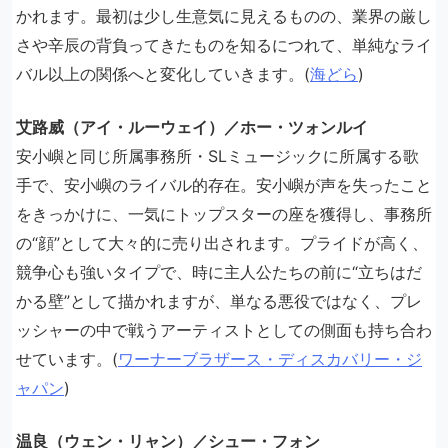
かれます。最初は少し生意気に見えるものの、業界の厳し
さや辛辰の背負ってきたものを知るにつれて、単純なライ
バル以上の関係へと変化していきます。(
海どら
)
艾路威（アイ・ルーウェイ）／ホー・ツォンルイ
安小嶼と同じ所属事務所・SLミュージックに所属する歌
手で、安小嶼のライバル的存在。安小嶼が声を失ったこと
をきっかけに、一気にトップスターの座を獲得し、事務所
の“顔”として大々的に売り出されます。プライドが高く、
競争心も強いタイプで、時に主人公たちの前に“立ちはだ
かる壁”として描かれますが、単なる悪役ではなく、プレ
ッシャーの中で戦うアーティストとしての側面も持ち合わ
せています。(
ワーナーブラザース・ディスカバリー・ジ
ャパン
)
温良（ウェン・リャン）／シュー・フォン