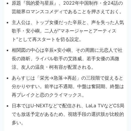
原題『我的爱与星辰』、2022年中国制作・全24話の
芸能界ロマンスコメディであることを押さえておく。
主人公は、トップ女優だった辛辰と、声を失った人気
歌手・安小嶼。二人が“マネージャーとアーティス
ト”として再スタートを切る設定。
相関図の中心は辛辰×安小嶼、その周囲に元恋人で社
長の路昕、ライバル歌手の艾路威、若手女優の馮微
涼、友人の温良・柯有容が配置される。
あらすじは「栄光→急落→再起」の三段階で捉えると
分かりやすい。前半は不遇期、中盤は奮闘期、終盤は
再ブレイクと恋のクライマックス。
日本ではU-NEXTなどで配信され、LaLa TVなどCS局
でも放送予定があるため、視聴手段の選択肢が比較的
多い。