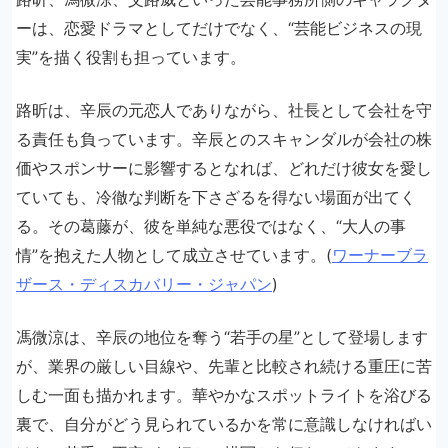
ーは、恋愛ドラマとしてだけでなく、“芸能ビジネスの現
実”を描く役割も担っています。
路昕は、辛辰の元恋人でありながら、社長として会社を守
る責任も負っています。辛辰とのスキャンダルが会社の株
価やスポンサーに影響するとなれば、どれだけ彼女を愛し
ていても、冷徹な判断を下さざるを得ない場面が出てく
る。その葛藤が、彼を単純な悪役ではなく、“大人の事
情”を抱えた人物として成立させています。(
ワーナーブラ
ザース・ディスカバリー・ジャパン
)
馮微涼は、辛辰の地位を奪う“若手の星”として登場します
が、業界の厳しい目線や、先輩と比較され続ける重圧に苦
しむ一面も描かれます。華やかなスポットライトを浴びる
裏で、自分がどう見られているかを常に意識しなければい