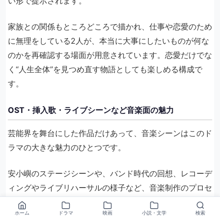
い形で提示されます。
家族との関係もところどころで描かれ、仕事や恋愛のため
に無理をしている2人が、本当に大事にしたいものが何な
のかを再確認する場面が用意されています。恋愛だけでな
く“人生全体”を見つめ直す物語としても楽しめる構成で
す。
OST・挿入歌・ライブシーンなど音楽面の魅力
芸能界を舞台にした作品だけあって、音楽シーンはこのド
ラマの大きな魅力のひとつです。
安小嶼のステージシーンや、バンド時代の回想、レコーデ
ィングやライブリハーサルの様子など、音楽制作のプロセ
スが分かるシーンも随所に盛り込まれています。挫折後に
ホーム
ドラマ
映画
小説・文学
検索
再びマイクを握る瞬間は、物語上のクライマックスでもあ