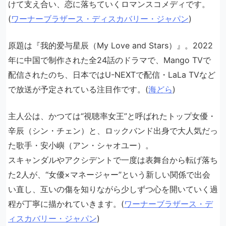
けて支え合い、恋に落ちていくロマンスコメディです。
(
ワーナーブラザース・ディスカバリー・ジャパン
)
原題は『我的爱与星辰（My Love and Stars）』。2022
年に中国で制作された全24話のドラマで、Mango TVで
配信されたのち、日本ではU-NEXTで配信・LaLa TVなど
で放送が予定されている注目作です。(
海どら
)
主人公は、かつては“視聴率女王”と呼ばれたトップ女優・
辛辰（シン・チェン）と、ロックバンド出身で大人気だっ
た歌手・安小嶼（アン・シャオユー）。
スキャンダルやアクシデントで一度は表舞台から転げ落ち
た2人が、“女優×マネージャー”という新しい関係で出会
い直し、互いの傷を知りながら少しずつ心を開いていく過
程が丁寧に描かれていきます。(
ワーナーブラザース・デ
ィスカバリー・ジャパン
)