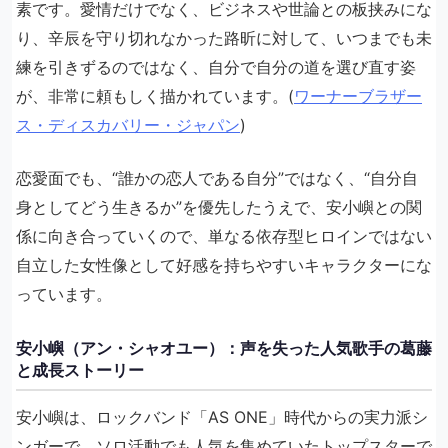
素です。愛情だけでなく、ビジネスや世論との板挟みにな
り、辛辰を守り切れなかった路昕に対して、いつまでも未
練を引きずるのではなく、自分で自分の道を選び直す姿
が、非常に頼もしく描かれています。(
ワーナーブラザー
ス・ディスカバリー・ジャパン
)
恋愛面でも、“誰かの恋人である自分”ではなく、“自分自
身としてどう生きるか”を優先したうえで、安小嶼との関
係に向き合っていくので、単なる依存型ヒロインではない
自立した女性像として好感を持ちやすいキャラクターにな
っています。
安小嶼（アン・シャオユー）：声を失った人気歌手の葛藤
と成長ストーリー
安小嶼は、ロックバンド「AS ONE」時代からの実力派シ
ンガーで、ソロ活動でも人気を集めていたトップスターで