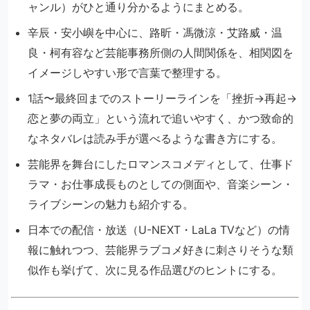
ャンル）がひと通り分かるようにまとめる。
辛辰・安小嶼を中心に、路昕・馮微涼・艾路威・温
良・柯有容など芸能事務所側の人間関係を、相関図を
イメージしやすい形で言葉で整理する。
1話〜最終回までのストーリーラインを「挫折→再起→
恋と夢の両立」という流れで追いやすく、かつ致命的
なネタバレは読み手が選べるような書き方にする。
芸能界を舞台にしたロマンスコメディとして、仕事ド
ラマ・お仕事成長ものとしての側面や、音楽シーン・
ライブシーンの魅力も紹介する。
日本での配信・放送（U-NEXT・LaLa TVなど）の情
報に触れつつ、芸能界ラブコメ好きに刺さりそうな類
似作も挙げて、次に見る作品選びのヒントにする。