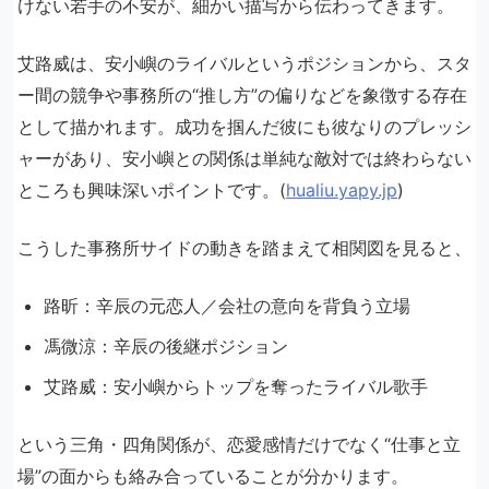
けない若手の不安が、細かい描写から伝わってきます。
艾路威は、安小嶼のライバルというポジションから、スタ
ー間の競争や事務所の“推し方”の偏りなどを象徴する存在
として描かれます。成功を掴んだ彼にも彼なりのプレッシ
ャーがあり、安小嶼との関係は単純な敵対では終わらない
ところも興味深いポイントです。(
hualiu.yapy.jp
)
こうした事務所サイドの動きを踏まえて相関図を見ると、
路昕：辛辰の元恋人／会社の意向を背負う立場
馮微涼：辛辰の後継ポジション
艾路威：安小嶼からトップを奪ったライバル歌手
という三角・四角関係が、恋愛感情だけでなく“仕事と立
場”の面からも絡み合っていることが分かります。