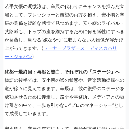
若手女優の馮微涼は、辛辰の代わりにチャンスを掴んだ立
場として、プレッシャーと羨望の両方を抱え、安小嶼と辛
辰の関係を複雑な感情で見つめます。安小嶼のライバル・
艾路威も、トップの座を維持するために何を犠牲にすべき
か葛藤し、単なる“嫌なやつ”に収まらない人物像が浮かび
上がってきます。(
ワーナーブラザース・ディスカバリ
ー・ジャパン
)
終盤〜最終回：再起と告白、それぞれの「ステージ」へ
物語の後半では、安小嶼の喉の状態や、音楽活動復帰への
道が徐々に見えてきます。辛辰は、彼の復帰のステージを
成功させるために奔走し、路昕や事務所、メディアとの駆
け引きの中で、一歩も引かない“プロのマネージャー”とし
て成長していきます。
安小嶼も、辛辰の存在によって、自分が本当に歌いたい音