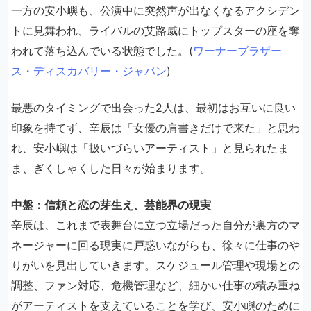
一方の安小嶼も、公演中に突然声が出なくなるアクシデン
トに見舞われ、ライバルの艾路威にトップスターの座を奪
われて落ち込んでいる状態でした。(
ワーナーブラザー
ス・ディスカバリー・ジャパン
)
最悪のタイミングで出会った2人は、最初はお互いに良い
印象を持てず、辛辰は「女優の肩書きだけで来た」と思わ
れ、安小嶼は「扱いづらいアーティスト」と見られたま
ま、ぎくしゃくした日々が始まります。
中盤：信頼と恋の芽生え、芸能界の現実
辛辰は、これまで表舞台に立つ立場だった自分が裏方のマ
ネージャーに回る現実に戸惑いながらも、徐々に仕事のや
りがいを見出していきます。スケジュール管理や現場との
調整、ファン対応、危機管理など、細かい仕事の積み重ね
がアーティストを支えていることを学び、安小嶼のために