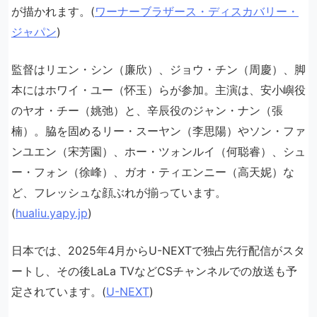
が描かれます。(
ワーナーブラザース・ディスカバリー・
ジャパン
)
監督はリエン・シン（廉欣）、ジョウ・チン（周慶）、脚
本にはホワイ・ユー（怀玉）らが参加。主演は、安小嶼役
のヤオ・チー（姚弛）と、辛辰役のジャン・ナン（張
楠）。脇を固めるリー・スーヤン（李思陽）やソン・ファ
ンユエン（宋芳園）、ホー・ツォンルイ（何聪睿）、シュ
ー・フォン（徐峰）、ガオ・ティエンニー（高天妮）な
ど、フレッシュな顔ぶれが揃っています。
(
hualiu.yapy.jp
)
日本では、2025年4月からU-NEXTで独占先行配信がスタ
ートし、その後LaLa TVなどCSチャンネルでの放送も予
定されています。(
U-NEXT
)