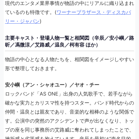
現代のエンタメ業界事情が物語の中にリアルに織り込まれ
ているのも特徴です。(
ワーナーブラザース・ディスカバ
リー・ジャパン
)
主要キャスト・登場人物一覧と相関図（辛辰／安小嶼／路
昕／馮微涼／艾路威／温良／柯有容 ほか）
物語の中心となる人物たちを、相関図をイメージしやすい
形で整理しておきます。
安小嶼（アン・シャオユー）／ヤオ・チー
ロックバンド「AS ONE」出身の人気歌手で、若手ながら
確かな実力とカリスマ性を持つスター。バンド時代からの
仲間・温良とは親友であり、音楽的な相棒のような関係で
す。公演中の突然のアクシデントで声が出なくなり、トッ
プの座を同じ事務所の艾路威に奪われてしまったことで、
挫折感と劣等感を抱えています。辛辰を最初は“売名目的