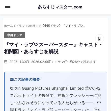
Skip
あらすじマスター.com
to
main
content
ホーム
ドラマ
【中国ドラマ】『マイ・ラブ♡スーパースター』キャスト・相関図・あらすじを解説
（904件）
中国ドラマ
『マイ・ラブ♡スーパースター』キャスト・
相関図・あらすじを解説
2025.11.30
2026.02.05
ドラマ
約28分で読めます
📖
この記事の概要
© Xin Guang Pictures Shanghai Limited 華やかな
スポットライトの裏側で、挫折とプレッシャーに押
しつぶされそうになっている人たちがいる――。中
国ドラマ『マイ・ラブ♡スーパースター』は、そん