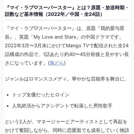
『マイ・ラブ♡スーパースター』とは？原題・放送時期・
話数など基本情報（2022年／中国・全24話）
『マイ・ラブ♡スーパースター』は、原題『我的爱与星
辰』、英題「My Love and Stars」の中国ドラマです。
2022年3月〜3月末にかけてMango TVで配信された全24
話構成の作品で、1話あたり約40〜45分前後と見やすい長
さになっています。(
海どら
)
ジャンルはロマンスコメディ。華やかな芸能界を舞台に、
トップ女優だったヒロイン
人気絶頂からアクシデントで転落した男性歌手
という2人が、マネージャーとアーティストとして再起を
かけて奮闘しながら、同時に恋愛面でも成長していく物語