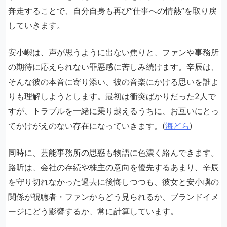
奔走することで、自分自身も再び“仕事への情熱”を取り戻
していきます。
安小嶼は、声が思うように出ない焦りと、ファンや事務所
の期待に応えられない罪悪感に苦しみ続けます。辛辰は、
そんな彼の本音に寄り添い、彼の音楽にかける思いを誰よ
りも理解しようとします。最初は衝突ばかりだった2人で
すが、トラブルを一緒に乗り越えるうちに、お互いにとっ
てかけがえのない存在になっていきます。(
海どら
)
同時に、芸能事務所の思惑も物語に色濃く絡んできます。
路昕は、会社の存続や株主の意向を優先するあまり、辛辰
を守り切れなかった過去に後悔しつつも、彼女と安小嶼の
関係が視聴者・ファンからどう見られるか、ブランドイメ
ージにどう影響するか、常に計算しています。