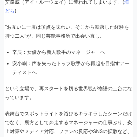
艾路威（アイ・ルーウェイ）に奪われてしまいます。(
海
どら
)
“お互いに一度は頂点を味わい、そこから転落した経験を
持つ二人”が、同じ芸能事務所で出会い直し、
辛辰：女優から新人歌手のマネージャーへ
安小嶼：声を失ったトップ歌手から再起を目指すアー
ティストへ
という立場で、再スタートを切る世界観が物語の土台にな
っています。
表舞台でスポットライトを浴びるキラキラしたシーンだけ
でなく、裏方として奔走するマネージャーの仕事ぶり、炎
上対策やメディア対応、ファンの反応やSNSの拡散など、