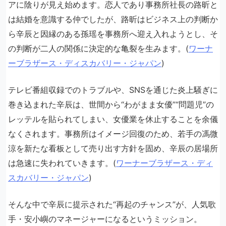
アに陰りが見え始めます。恋人であり事務所社長の路昕と
は結婚を意識する仲でしたが、路昕はビジネス上の判断か
ら辛辰と因縁のある孫瑶を事務所へ迎え入れようとし、そ
の判断が二人の関係に決定的な亀裂を生みます。(
ワーナ
ーブラザース・ディスカバリー・ジャパン
)
テレビ番組収録でのトラブルや、SNSを通じた炎上騒ぎに
巻き込まれた辛辰は、世間から“わがまま女優”“問題児”の
レッテルを貼られてしまい、女優業を休止することを余儀
なくされます。事務所はイメージ回復のため、若手の馮微
涼を新たな看板として売り出す方針を固め、辛辰の居場所
は急速に失われていきます。(
ワーナーブラザース・ディ
スカバリー・ジャパン
)
そんな中で辛辰に提示された“再起のチャンス”が、人気歌
手・安小嶼のマネージャーになるというミッション。