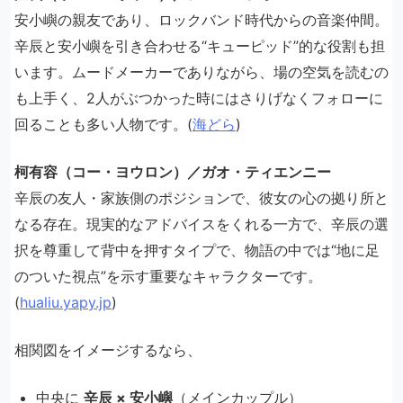
安小嶼の親友であり、ロックバンド時代からの音楽仲間。
辛辰と安小嶼を引き合わせる“キューピッド”的な役割も担
います。ムードメーカーでありながら、場の空気を読むの
も上手く、2人がぶつかった時にはさりげなくフォローに
回ることも多い人物です。(
海どら
)
柯有容（コー・ヨウロン）／ガオ・ティエンニー
辛辰の友人・家族側のポジションで、彼女の心の拠り所と
なる存在。現実的なアドバイスをくれる一方で、辛辰の選
択を尊重して背中を押すタイプで、物語の中では“地に足
のついた視点”を示す重要なキャラクターです。
(
hualiu.yapy.jp
)
相関図をイメージするなら、
中央に
辛辰 × 安小嶼
（メインカップル）