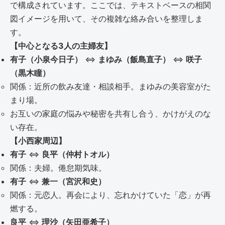
で構成されています。ここでは、テキストベースの相関
図イメージを用いて、その複雑な絡み合いを整理しま
す。
【中心となる3人の主婦友】
有子（小泉今日子）
⇔
まゆみ（飯島直子）
⇔
咲子
（黒木瞳）
関係：近所の飲み友達・相談相手。まゆみの美容室がた
まり場。
お互いの家庭の悩みや秘密を共有し合う、かけがえのな
い存在。
【小西家周辺】
有子
⇔
良平（仲村トオル）
関係：夫婦。倦怠期気味。
有子
⇔
兼一（宮沢和史）
関係：元恋人。再会により、忘れかけていた「恋」が再
燃する。
良平
⇔
理沙（矢田亜希子）