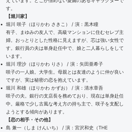
えています。どこか憎めない愛嬌のあるキャラクターで
す。
【堀川家】
堀川 咲子（ほりかわ さきこ） / 演：黒木瞳
有子、まゆみの友人で、高級マンションに住むセレブ主
婦。おっとりとした性格に見えますが、芯は強い女性で
す。銀行員の夫は単身赴任中で、娘と二人暮らしをして
います。
堀川 理沙（ほりかわ りさ） / 演：矢田亜希子
咲子の一人娘。大学生。母親とは友達のように仲が良い
ですが、実は秘密の恋を抱えています。
堀川 和雄（ほりかわ かずお） / 演：清水章吾
咲子の夫。銀行の支店長を務めており、現在は単身赴任
中。厳格で少し古風な考え方の持ち主で、咲子を支配し
ようとする傾向があります。
【恋の相手・その他】
島 兼一（しま けんいち） / 演：宮沢和史（THE