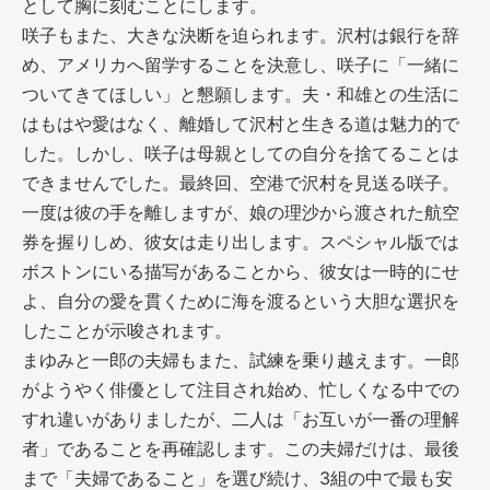
として胸に刻むことにします。
咲子もまた、大きな決断を迫られます。沢村は銀行を辞
め、アメリカへ留学することを決意し、咲子に「一緒に
ついてきてほしい」と懇願します。夫・和雄との生活に
はもはや愛はなく、離婚して沢村と生きる道は魅力的で
した。しかし、咲子は母親としての自分を捨てることは
できませんでした。最終回、空港で沢村を見送る咲子。
一度は彼の手を離しますが、娘の理沙から渡された航空
券を握りしめ、彼女は走り出します。スペシャル版では
ボストンにいる描写があることから、彼女は一時的にせ
よ、自分の愛を貫くために海を渡るという大胆な選択を
したことが示唆されます。
まゆみと一郎の夫婦もまた、試練を乗り越えます。一郎
がようやく俳優として注目され始め、忙しくなる中での
すれ違いがありましたが、二人は「お互いが一番の理解
者」であることを再確認します。この夫婦だけは、最後
まで「夫婦であること」を選び続け、3組の中で最も安