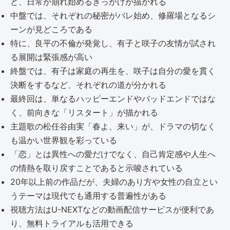
ど、日常が崩れ始めるきっかけが描かれる
中盤では、それぞれの秘密がバレ始め、修羅場となるシ
ーンが見どころである
特に、良平の不倫が発覚し、有子と咲子の友情が試され
る展開は緊張感が高い
終盤では、有子は家庭の再生を、咲子は自分の愛を貫く
決断をするなど、それぞれの道が分かれる
最終回は、単なるハッピーエンドやバッドエンドではな
く、前向きな「リスタート」が描かれる
主題歌の松任谷由実「春よ、来い」が、ドラマの切なく
も温かい世界観を彩っている
「恋」とは異性への愛だけでなく、自己肯定感や人生へ
の情熱を取り戻すことであると示唆されている
20年以上前の作品だが、夫婦のあり方や女性の自立とい
うテーマは現代でも通用する普遍性がある
視聴方法はU-NEXTなどの動画配信サービスが便利であ
り、無料トライアルも活用できる