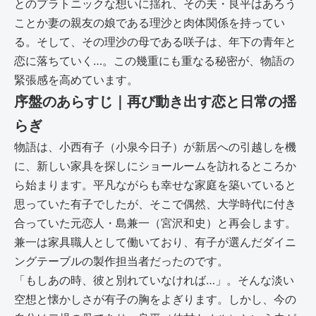
とのプラトニックな想いに揺れ、その夫・良平はあろう
ことか妻の親友の娘である理沙と肉体関係を持ってい
る。そして、その理沙の母である咲子は、年下の青年と
恋に落ちていく…。この幾重にも重なる秘密が、物語の
緊張感を高めています。
序盤のあらすじ｜再び動き出す恋と日常の揺
らぎ
物語は、小西有子（小泉今日子）が新居への引越しを機
に、新しい家具を探しにショールームを訪れるところか
ら始まります。平凡ながらも幸せな家庭を築いていると
思っていた有子でしたが、そこで偶然、大学時代に付き
合っていた元恋人・島兼一（宮沢和史）と再会します。
兼一は家具職人として働いており、有子が選んだダイニ
ングテーブルの製作担当者だったのです。
「もしあの時、彼と別れていなければ…」。そんな淡い
空想と懐かしさが有子の胸をよぎります。しかし、今の