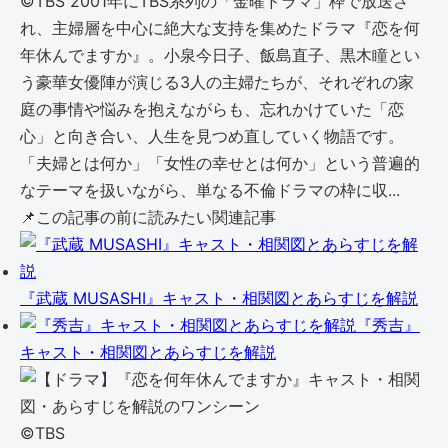
©TBS 2001年にTBS系列の「金曜ドラマ」枠で放送さ
れ、主婦層を中心に絶大な支持を集めたドラマ『恋を何
年休んでますか』。小泉今日子、飯島直子、黒木瞳とい
う豪華女優陣が演じる3人の主婦たちが、それぞれの家
庭の事情や悩みを抱えながらも、忘れかけていた「恋
心」と向き合い、人生を見つめ直していく物語です。
「夫婦とは何か」「女性の幸せとは何か」という普遍的
なテーマを扱いながら、単なる不倫ドラマの枠に収...
📌
この記事の前に読みたい関連記事
『武蔵 MUSASHI』キャスト・相関図とあらすじを解説
『秀吉』
キャスト・相関図とあらすじを解説
©TBS