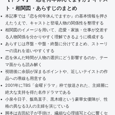
ト・相関図・あらすじのまとめ
本記事では『恋を何年休んでますか』の基本情報を押さ
えたうえで、キャストと登場人物の関係性を整理する
相関図のイメージを用いて、恋愛・家族・仕事が交差す
る人物関係を分かりやすく理解できるように構成する
あらすじは序盤・中盤・終盤に分けてまとめ、ストーリ
ーの流れを追いやすくする
恋を休んだ時間が人物の選択にどう影響するのか、テー
マ面からも読み解く
視聴後に余韻が深まるポイントや、近しいテイストの作
品への導線も用意する
2001年にTBS「金曜ドラマ」枠で放送された、主婦層に
絶大な支持を得た名作ドラマである
小泉今日子、飯島直子、黒木瞳という豪華女優陣が、性
格の異なる3人の主婦を演じている
脚本は吉田紀子が手掛け、繊細な心理描写と心に響くセ