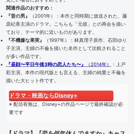
関連作品のおすすめ：
『昔の男』
（2001年）：本作と同時期に放送された、藤
原紀香主演のドラマ。こちらも「元彼」との再会を描い
ており、テーマ的に近いものがあります。
『不機嫌な果実』
（1997年）：林真理子原作、石田ゆり
子主演。主婦の不倫を描いた名作として比較されること
が多い作品です。
『昼顔〜平日午後3時の恋人たち〜』
（2014年）
：上戸
彩主演。本作の現代版とも言える、主婦の純愛と不倫を
描いた大ヒット作です。
ドラマ・映画ならDisney+
※ 配信有無は、Disney+の作品ページで最終確認が必
要です
【ドラマ】『恋を何年休んでますか』キャス