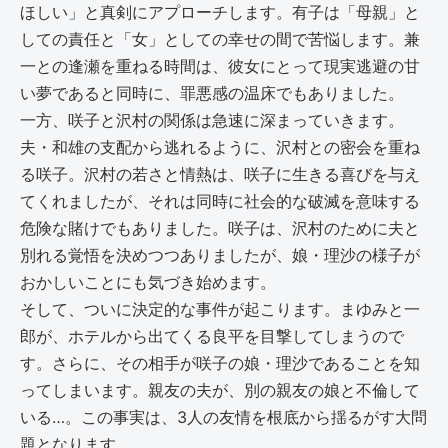
ほしい」と真剣にアプローチします。有子は「母親」と
しての責任と「女」としての幸せの間で苦悩します。兼
一との逢瀬を重ねる時間は、彼女にとって現実逃避の甘
い夢であると同時に、罪悪感の温床でもありました。
一方、咲子と沢村の関係は急速に深まっていきます。
夫・和雄の支配から逃れるように、沢村との密会を重ね
る咲子。沢村の若さと情熱は、咲子に生きる喜びを与え
てくれましたが、それは同時に社会的な破滅を意味する
危険な賭けでもありました。咲子は、沢村のために夫と
別れる覚悟を決めつつありましたが、娘・理沙の様子が
おかしいことにも気づき始めます。
そして、ついに決定的な事件が起こります。まゆみと一
郎が、ホテルから出てくる良平を目撃してしまうので
す。さらに、その相手が咲子の娘・理沙であることを知
ってしまいます。親友の夫が、別の親友の娘と不倫して
いる…。この事実は、3人の友情を根底から揺るがす大問
題となります。