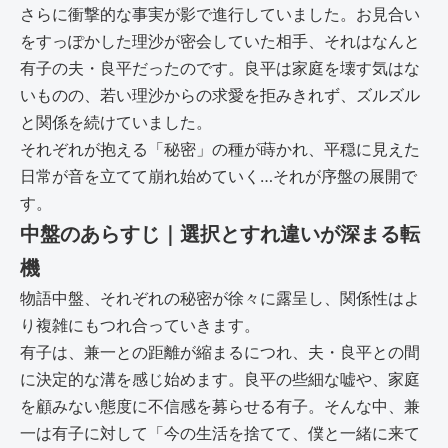
さらに衝撃的な事実が影で進行していました。お見合い
をすっぽかした理沙が密会していた相手、それはなんと
有子の夫・良平だったのです。良平は家庭を壊す気はな
いものの、若い理沙からの求愛を拒みきれず、ズルズル
と関係を続けていました。
それぞれが抱える「秘密」の種が蒔かれ、平穏に見えた
日常が音を立てて崩れ始めていく…それが序盤の展開で
す。
中盤のあらすじ｜選択とすれ違いが深まる転
機
物語中盤、それぞれの秘密が徐々に露呈し、関係性はよ
り複雑にもつれ合っていきます。
有子は、兼一との距離が縮まるにつれ、夫・良平との間
に決定的な溝を感じ始めます。良平の些細な嘘や、家庭
を顧みない態度に不信感を募らせる有子。そんな中、兼
一は有子に対して「今の生活を捨てて、僕と一緒に来て