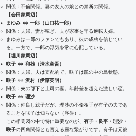
関係：不倫関係。妻の友人の娘との禁断の関係。
【会田家周辺】
まゆみ
⇔
一郎（山口祐一郎）
関係：夫婦。妻が稼ぎ、夫が家事を守る逆転夫婦。
まゆみは一郎のファンでもあり、彼の成功を信じてい
る。一方で、一郎の浮気を常に心配している。
【堀川家周辺】
咲子
⇔
和雄（清水章吾）
関係：夫婦。夫は支配的で、咲子は籠の中の鳥状態。
咲子
⇔
沢村（伊藤英明）
関係：夫の部下と上司の妻。年齢差を超えた激しい恋。
咲子
⇔
理沙
関係：仲良し親子だが、理沙の不倫相手が有子の夫であ
ることを咲子は知らない（序盤）。
この相関図の中で特に重要なのが、
有子・良平・理沙・
咲子
の四角関係とも言える歪な繋がりです。有子は元彼