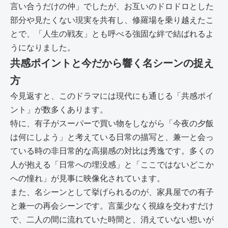
言い合うだけの仲」でしたが、お互いのドロドロとした
部分や見たくない現実を共有し、修羅場を乗り越えたこ
とで、「人生の戦友」とも呼べる強固な絆で結ばれるよ
うになりました。
共感ポイントと今だから響く名シーンの捉え
方
今見返すと、このドラマには現代にも通じる「共感ポイ
ント」が数多くあります。
特に、有子がスーパーで買い物をしながら「今夜の夕飯
は何にしよう」と考えている日常の描写と、兼一と会っ
ている時の非日常的な高揚感の対比は秀逸です。多くの
人が抱える「日常への埋没感」と「ここではないどこか
への憧れ」が見事に映像化されています。
また、名シーンとして挙げられるのが、家具屋での有子
と兼一の再会シーンです。言葉少なく視線を交わすだけ
で、二人の間に流れていた時間と、消えていない想いが