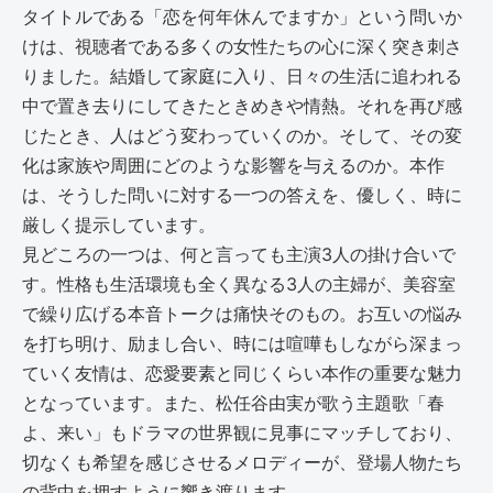
タイトルである「恋を何年休んでますか」という問いか
けは、視聴者である多くの女性たちの心に深く突き刺さ
りました。結婚して家庭に入り、日々の生活に追われる
中で置き去りにしてきたときめきや情熱。それを再び感
じたとき、人はどう変わっていくのか。そして、その変
化は家族や周囲にどのような影響を与えるのか。本作
は、そうした問いに対する一つの答えを、優しく、時に
厳しく提示しています。
見どころの一つは、何と言っても主演3人の掛け合いで
す。性格も生活環境も全く異なる3人の主婦が、美容室
で繰り広げる本音トークは痛快そのもの。お互いの悩み
を打ち明け、励まし合い、時には喧嘩もしながら深まっ
ていく友情は、恋愛要素と同じくらい本作の重要な魅力
となっています。また、松任谷由実が歌う主題歌「春
よ、来い」もドラマの世界観に見事にマッチしており、
切なくも希望を感じさせるメロディーが、登場人物たち
の背中を押すように響き渡ります。