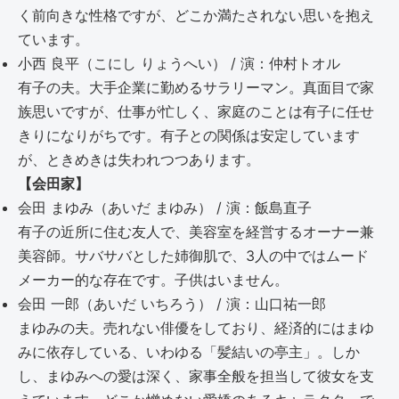
く前向きな性格ですが、どこか満たされない思いを抱え
ています。
小西 良平（こにし りょうへい） / 演：仲村トオル
有子の夫。大手企業に勤めるサラリーマン。真面目で家
族思いですが、仕事が忙しく、家庭のことは有子に任せ
きりになりがちです。有子との関係は安定しています
が、ときめきは失われつつあります。
【会田家】
会田 まゆみ（あいだ まゆみ） / 演：飯島直子
有子の近所に住む友人で、美容室を経営するオーナー兼
美容師。サバサバとした姉御肌で、3人の中ではムード
メーカー的な存在です。子供はいません。
会田 一郎（あいだ いちろう） / 演：山口祐一郎
まゆみの夫。売れない俳優をしており、経済的にはまゆ
みに依存している、いわゆる「髪結いの亭主」。しか
し、まゆみへの愛は深く、家事全般を担当して彼女を支