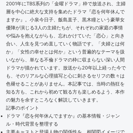
2001年にTBS系列の「金曜ドラマ」枠で放送され、主婦
層を中心に絶大な支持を集めたドラマ『恋を何年休んで
ますか』。小泉今日子、飯島直子、黒木瞳という豪華女
優陣が演じる3人の主婦たちが、それぞれの家庭の事情
や悩みを抱えながらも、忘れかけていた「恋心」と向き
合い、人生を見つめ直していく物語です。「夫婦とは何
か」「女性の幸せとは何か」という普遍的なテーマを扱
いながら、単なる不倫ドラマの枠に収まらない深い人間
ドラマが描かれています。放送から20年以上経った今で
も、そのリアルな心理描写と心に刺さるセリフの数々は
色褪せることがありません。本記事では、当時の熱狂を
知る方も、これから初めて観る方も楽しめるよう、本作
の魅力を余すところなく解説していきます。
記事のポイント
ドラマ『恋を何年休んでますか』の基本情報・ジャン
ル・時代背景を整理する
主要キャストと登場人物の関係性を、相関図イメージで