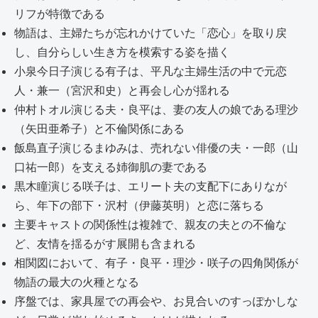
リフが特徴である
物語は、主婦たちが忘れかけていた「恋心」を取り戻
し、自分らしい生き方を模索する姿を描く
小泉今日子演じる有子は、平凡な主婦生活の中で元恋
人・兼一（宮沢和史）と再会し心が揺れる
仲村トオル演じる夫・良平は、妻の友人の娘である理沙
（矢田亜希子）と不倫関係にある
飯島直子演じるまゆみは、売れない俳優の夫・一郎（山
口祐一郎）を支える姉御肌の妻である
黒木瞳演じる咲子は、エリート夫の支配下にありなが
ら、年下の部下・沢村（伊藤英明）と恋に落ちる
主要キャストの関係性は複雑で、親友の夫との不倫な
ど、友情を揺るがす展開も含まれる
相関図において、有子・良平・理沙・咲子の四角関係が
物語の最大の火種となる
序盤では、家具屋での再会や、お見合いのすっぽかしな