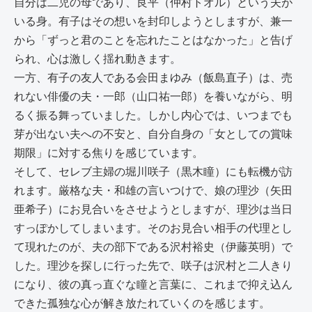
自分は二児の母であり、良平（仲村トオル）という夫が
いる身。有子はその想いを封印しようとしますが、兼一
から「ずっと君のことを忘れたことはなかった」と告げ
られ、心は激しく揺れ動きます。
一方、有子の友人である会田まゆみ（飯島直子）は、売
れない俳優の夫・一郎（山口祐一郎）を養いながら、明
るく振る舞っていました。しかし内心では、いつまでも
芽が出ない夫への不安と、自分自身の「女としての賞味
期限」に対する焦りを感じています。
そして、セレブ主婦の堀川咲子（黒木瞳）にも転機が訪
れます。厳格な夫・和雄の言いつけで、娘の理沙（矢田
亜希子）にお見合いをさせようとしますが、理沙は当日
すっぽかしてしまいます。そのお見合い相手の代理とし
て現れたのが、夫の部下である沢村裕史（伊藤英明）で
した。理沙を探しに行った先で、咲子は沢村と二人きり
になり、彼の真っ直ぐな瞳と言葉に、これまで抑え込ん
できた孤独な心が解き放たれていくのを感じます。