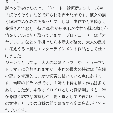
ました。
脚本を手掛けたのは、『Dr.コトー診療所』シリーズや
『涙そうそう』などで知られる吉田紀子です。彼女の描
く繊細で温かみのあるセリフ回しは、本作でも遺憾なく
発揮されており、特に30代から40代の女性の揺れ動く心
情をリアルに切り取っています。プロデューサーは『オ
ヤジぃ。』などを手掛けた八木康夫が務め、大人の鑑賞
に堪えうる上質なエンターテインメント作品として仕上
げました。
ジャンルとしては「大人の恋愛ドラマ」や「ヒューマン
ドラマ」に分類されますが、本作の最大の特徴は「主婦
の恋」を肯定的に、かつ切実に描いている点にありま
す。当時のドラマ界では、主婦の不倫を描く作品は多く
ありましたが、本作はドロドロとした愛憎劇よりも、誰
かを想う純粋な気持ちや、妻・母としての役割と「一人
の女性」としての自我の間で葛藤する姿に焦点が当てら
れています。