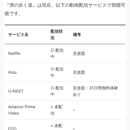
『僕の歩く道』は現在、以下の動画配信サービスで視聴可
能です。
配信状
サービス名
備考
況
○ 配信
Netflix
見放題
中
○ 配信
Hulu
見放題
中
○ 配信
見放題・31日間無料体験
U-NEXT
中
あり
Amazon Prime
× 未配
–
Video
信
× 未配
FOD
–