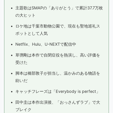
主題歌はSMAPの「ありがとう」で累計37.7万枚
の大ヒット
ロケ地は千葉市動物公園で、現在も聖地巡礼ス
ポットとして人気
Netflix、Hulu、U-NEXTで配信中
草彅剛は本作で自閉症役を熱演し、高い評価を
受けた
脚本は橋部敦子が担当し、温かみのある物語を
紡いだ
キャッチフレーズは「Everybody is perfect」
田中圭は本作出演後、「おっさんずラブ」で大
ブレイク