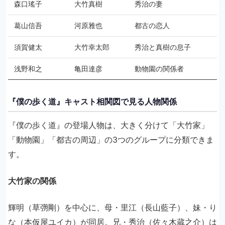
森口瑤子
大竹真樹
秀治の妻
葛山信吾
河原雅也
都古の恋人
須賀健太
大竹幸太郎
秀治と真樹の息子
浅野和之
亀田達彦
動物園の関係者
『僕の歩く道』キャスト相関図で見る人物関係
『僕の歩く道』の登場人物は、大きく分けて「大竹家」
「動物園」「都古の周辺」の3つのグループに分類できま
す。
大竹家の関係
輝明（草彅剛）を中心に、母・里江（長山藍子）、妹・り
な（本仮屋ユイカ）が同居。兄・秀治（佐々木蔵之介）は