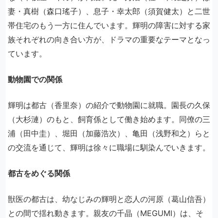
妻・真樹（森口瑤子）、息子・幸太郎（須賀健太）と二世
帯住宅のもう一方に住んでいます。輝明の障害に対する家
族それぞれの向き合い方が、ドラマの重要なテーマとなっ
ています。
動物園での関係
輝明は都古（香里奈）の紹介で動物園に就職。園長の久保
（大杉漣）のもと、飼育係として働き始めます。同僚の三
浦（田中圭）、堀田（加藤浩次）、亀田（浅野和之）らと
の交流を通じて、輝明は徐々に職場に馴染んでいきます。
都古をめぐる関係
獣医の都古は、幼なじみの輝明と恋人の河原（葛山信吾）
との間で揺れ動きます。親友の千晶（MEGUMI）は、そ