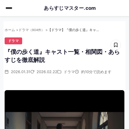
Skip
あらすじマスター.com
to
main
content
ホーム
ドラマ
【ドラマ】『僕の歩く道』キャスト一覧・相関図・あらすじを徹底解説
（904件）
ドラマ
『僕の歩く道』キャスト一覧・相関図・あら
すじを徹底解説
2026.01.31
2026.02.22
ドラマ
約10分で読めます