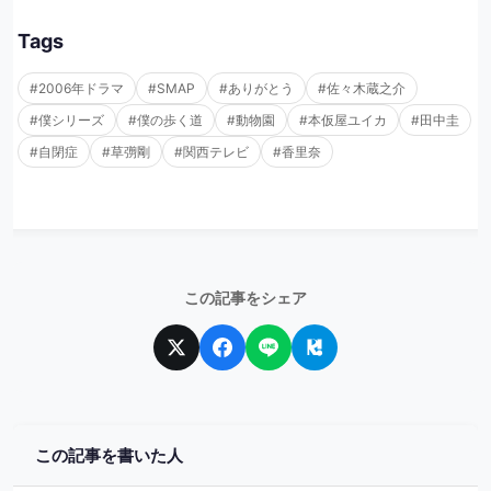
Tags
#2006年ドラマ
#SMAP
#ありがとう
#佐々木蔵之介
#僕シリーズ
#僕の歩く道
#動物園
#本仮屋ユイカ
#田中圭
#自閉症
#草彅剛
#関西テレビ
#香里奈
この記事をシェア
この記事を書いた人