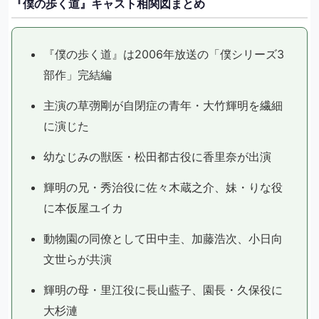
『僕の歩く道』キャスト相関図まとめ
『僕の歩く道』は2006年放送の「僕シリーズ3
部作」完結編
主演の草彅剛が自閉症の青年・大竹輝明を繊細
に演じた
幼なじみの獣医・松田都古役に香里奈が出演
輝明の兄・秀治役に佐々木蔵之介、妹・りな役
に本仮屋ユイカ
動物園の同僚として田中圭、加藤浩次、小日向
文世らが共演
輝明の母・里江役に長山藍子、園長・久保役に
大杉漣