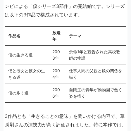
ンビによる「僕シリーズ3部作」の完結編です。シリーズ
は以下の3作品で構成されています。
放送
作品名
テーマ
年
200
余命1年と宣告された高校教
僕の生きる道
3年
師の物語
僕と彼女と彼女の生
200
仕事人間の父親と娘の関係を
きる道
4年
描く
200
自閉症の青年が動物園で働く
僕の歩く道
6年
姿を描く
3作品とも「生きることの意味」を問いかける内容で、草
彅剛さんの演技力が高く評価されました。特に本作では、