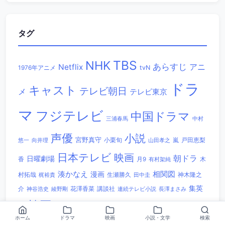
タグ
TBS
NHK
あらすじ
アニ
Netflix
1976年アニメ
tvN
ドラ
キャスト
テレビ朝日
メ
テレビ東京
マ
フジテレビ
中国ドラマ
三浦春馬
中村
声優
小説
宮野真守
小栗旬
嵐
戸田恵梨
悠一
向井理
山田孝之
日本テレビ
映画
朝ドラ
日曜劇場
香
木
月9
有村架純
相関図
湊かなえ
漫画
村拓哉
生瀬勝久
田中圭
神木隆之
梶裕貴
集英
講談社
介
綾野剛
花澤香菜
連続テレビ小説
長澤まさみ
神谷浩史
韓国ドラマ
社
ホーム
ドラマ
映画
小説・文学
検索