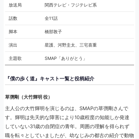
放送局
関西テレビ・フジテレビ系
話数
全11話
脚本
橋部敦子
演出
星護、河野圭太、三宅喜重
主題歌
SMAP「ありがとう」
『僕の歩く道』キャスト一覧と役柄紹介
草彅剛（大竹輝明 役）
主人公の大竹輝明を演じるのは、SMAPの草彅剛さんで
す。輝明は先天的な障害により10歳程度の知能しか発達
していない31歳の自閉症の青年。周囲の理解を得られず
職を転々としていましたが、幼なじみの都古の紹介で動物