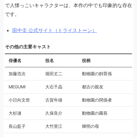
で人懐っこいキャラクターは、本作の中でも印象的な存在
です。
田中圭 公式サイト（トライストーン）
その他の主要キャスト
俳優名
役名
役柄
加藤浩次
堀田丈二
動物園の飼育係
MEGUMI
大石千晶
都古の親友
小日向文世
古賀年雄
動物園の関係者
大杉漣
久保良介
動物園の園長
長山藍子
大竹里江
輝明の母