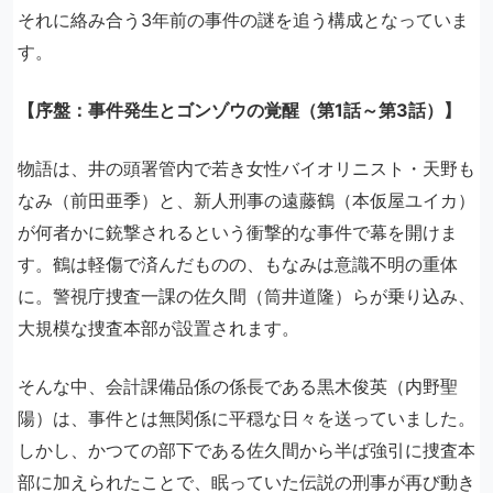
それに絡み合う3年前の事件の謎を追う構成となっていま
す。
【序盤：事件発生とゴンゾウの覚醒（第1話～第3話）】
物語は、井の頭署管内で若き女性バイオリニスト・天野も
なみ（前田亜季）と、新人刑事の遠藤鶴（本仮屋ユイカ）
が何者かに銃撃されるという衝撃的な事件で幕を開けま
す。鶴は軽傷で済んだものの、もなみは意識不明の重体
に。警視庁捜査一課の佐久間（筒井道隆）らが乗り込み、
大規模な捜査本部が設置されます。
そんな中、会計課備品係の係長である黒木俊英（内野聖
陽）は、事件とは無関係に平穏な日々を送っていました。
しかし、かつての部下である佐久間から半ば強引に捜査本
部に加えられたことで、眠っていた伝説の刑事が再び動き