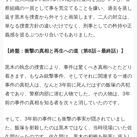
察組織の一員として事を荒立てることを嫌い、過去を蒸し
返す黒木を捜査から外そうと画策します。二人の対立は、
単なる捜査方針の違いだけでなく、刑事としての矜持や正
義感を巡るぶつかり合いでもありました。
【終盤：衝撃の真相と再生への道（第8話～最終話）】
黒木の執念の捜査により、事件は驚くべき真相へとたどり
着きます。もなみ銃撃事件、そしてそれに関連する一連の
事件の真犯人は、なんと3年前に死んだはずの飯塚の共犯
者であり、警察内部に潜む人物でした。その人物は、3年
前の事件の真相を知る者を次々と消していたのです。
そして、3年前の事件にも衝撃の事実が隠されていまし
た。飯塚を射殺したのは黒木ではなく、当時現場にいた佐
久間だったのです。佐久間は、黒木の相棒を殺害し逆上し