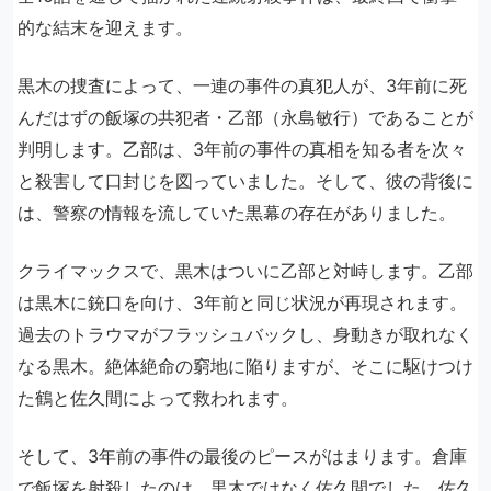
的な結末を迎えます。
黒木の捜査によって、一連の事件の真犯人が、3年前に死
んだはずの飯塚の共犯者・乙部（永島敏行）であることが
判明します。乙部は、3年前の事件の真相を知る者を次々
と殺害して口封じを図っていました。そして、彼の背後に
は、警察の情報を流していた黒幕の存在がありました。
クライマックスで、黒木はついに乙部と対峙します。乙部
は黒木に銃口を向け、3年前と同じ状況が再現されます。
過去のトラウマがフラッシュバックし、身動きが取れなく
なる黒木。絶体絶命の窮地に陥りますが、そこに駆けつけ
た鶴と佐久間によって救われます。
そして、3年前の事件の最後のピースがはまります。倉庫
で飯塚を射殺したのは、黒木ではなく佐久間でした。佐久