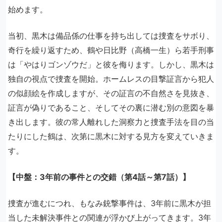
始めます。
当初、黒木は備品係の仕事を持ち出しては捜査をサボり、
奇行を繰り返すため、鶴や日比野（高橋一生）ら若手刑事
は「やはりゴンゾウだ」と彼を侮ります。しかし、黒木は
独自の視点で捜査を開始。ホームレスの目撃証言から犯人
の似顔絵を作成しますが、その証言の不自然さを見抜き、
証言が偽りであること、そしてその裏に潜む別の意図を暴
き出します。彼の常人離れした洞察力と捜査手法を目の当
たりにした鶴は、次第に黒木に対する見方を変えていきま
す。
【中盤：3年前の事件との交錯（第4話～第7話）】
捜査が進むにつれ、もなみ銃撃事件は、3年前に黒木が担
当した未解決事件との関連が浮かび上がってきます。3年