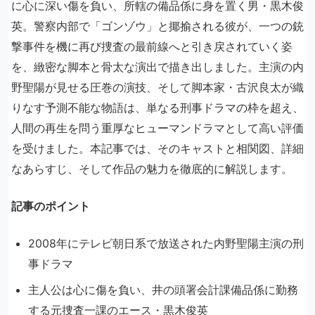
に心に深い傷を負い、所轄の備品係に身を置く男・黒木俊
英。警察内部で「ゴンゾウ」と揶揄される彼が、一つの銃
撃事件を機に再び捜査の最前線へと引き戻されていく姿
を、緻密な脚本と骨太な演出で描き出しました。主演の内
野聖陽が見せる圧巻の演技、そして脚本家・古沢良太が織
りなす予測不能な物語は、単なる刑事ドラマの枠を超え、
人間の再生を問う重厚なヒューマンドラマとして高い評価
を受けました。本記事では、そのキャストと相関図、詳細
なあらすじ、そして作品の魅力を徹底的に解説します。
記事のポイント
2008年にテレビ朝日系で放送された内野聖陽主演の刑
事ドラマ
主人公は心に傷を負い、井の頭署会計課備品係に勤務
する元捜査一課のエース・黒木俊英