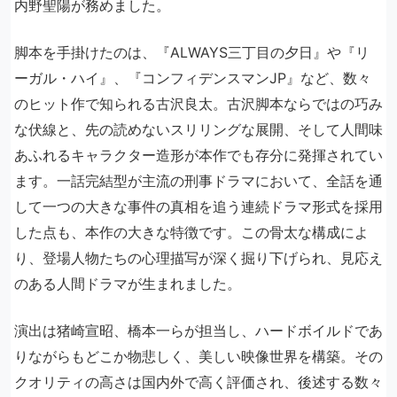
内野聖陽が務めました。
脚本を手掛けたのは、『ALWAYS三丁目の夕日』や『リ
ーガル・ハイ』、『コンフィデンスマンJP』など、数々
のヒット作で知られる古沢良太。古沢脚本ならではの巧み
な伏線と、先の読めないスリリングな展開、そして人間味
あふれるキャラクター造形が本作でも存分に発揮されてい
ます。一話完結型が主流の刑事ドラマにおいて、全話を通
して一つの大きな事件の真相を追う連続ドラマ形式を採用
した点も、本作の大きな特徴です。この骨太な構成によ
り、登場人物たちの心理描写が深く掘り下げられ、見応え
のある人間ドラマが生まれました。
演出は猪崎宣昭、橋本一らが担当し、ハードボイルドであ
りながらもどこか物悲しく、美しい映像世界を構築。その
クオリティの高さは国内外で高く評価され、後述する数々