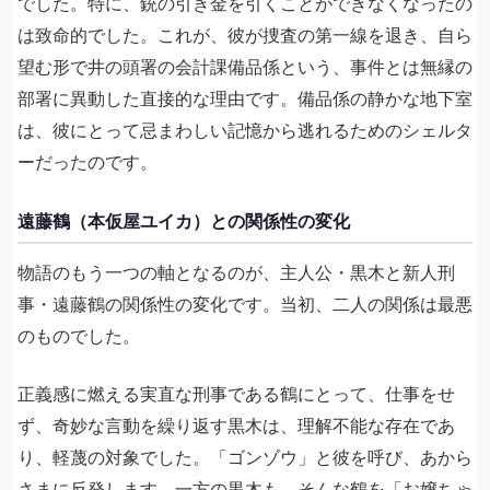
でした。特に、銃の引き金を引くことができなくなったの
は致命的でした。これが、彼が捜査の第一線を退き、自ら
望む形で井の頭署の会計課備品係という、事件とは無縁の
部署に異動した直接的な理由です。備品係の静かな地下室
は、彼にとって忌まわしい記憶から逃れるためのシェルタ
ーだったのです。
遠藤鶴（本仮屋ユイカ）との関係性の変化
物語のもう一つの軸となるのが、主人公・黒木と新人刑
事・遠藤鶴の関係性の変化です。当初、二人の関係は最悪
のものでした。
正義感に燃える実直な刑事である鶴にとって、仕事をせ
ず、奇妙な言動を繰り返す黒木は、理解不能な存在であ
り、軽蔑の対象でした。「ゴンゾウ」と彼を呼び、あから
さまに反発します。一方の黒木も、そんな鶴を「お嬢ちゃ