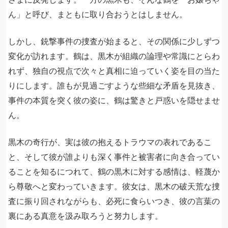
ん」と呼び、まともに取り合おうとはしません。
しかし、銃撃事件の捜査が始まると、その関係に少しずつ
変化が訪れます。鶴は、黒木が組織の論理や常識にとらわ
れず、独自の視点で次々と真相に迫っていく姿を目の当た
りにします。誰もが見過ごすような些細な矛盾を見抜き、
事件の本質を突く彼の姿に、鶴は驚きと戸惑いを隠せませ
ん。
黒木の奇行が、実は彼の抱えるトラウマの表れであるこ
と、そして彼が誰よりも深く事件と被害者に向き合ってい
ることを知るにつれて、鶴の黒木に対する感情は、軽蔑か
ら尊敬へと変わっていきます。彼女は、黒木の破天荒な捜
査に振り回されながらも、必死に食らいつき、彼の言葉の
裏にある真意を汲み取ろうと努力します。