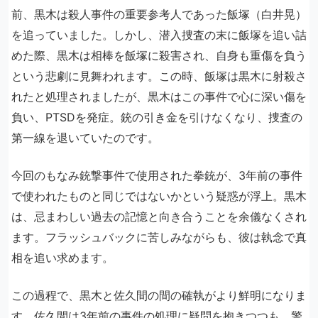
前、黒木は殺人事件の重要参考人であった飯塚（白井晃）
を追っていました。しかし、潜入捜査の末に飯塚を追い詰
めた際、黒木は相棒を飯塚に殺害され、自身も重傷を負う
という悲劇に見舞われます。この時、飯塚は黒木に射殺さ
れたと処理されましたが、黒木はこの事件で心に深い傷を
負い、PTSDを発症。銃の引き金を引けなくなり、捜査の
第一線を退いていたのです。
今回のもなみ銃撃事件で使用された拳銃が、3年前の事件
で使われたものと同じではないかという疑惑が浮上。黒木
は、忌まわしい過去の記憶と向き合うことを余儀なくされ
ます。フラッシュバックに苦しみながらも、彼は執念で真
相を追い求めます。
この過程で、黒木と佐久間の間の確執がより鮮明になりま
す。佐久間は3年前の事件の処理に疑問を抱きつつも、警