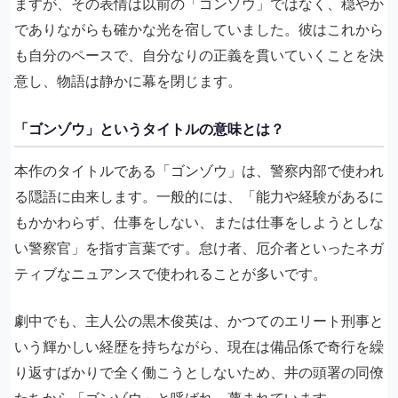
ますが、その表情は以前の「ゴンゾウ」ではなく、穏やか
でありながらも確かな光を宿していました。彼はこれから
も自分のペースで、自分なりの正義を貫いていくことを決
意し、物語は静かに幕を閉じます。
「ゴンゾウ」というタイトルの意味とは？
本作のタイトルである「ゴンゾウ」は、警察内部で使われ
る隠語に由来します。一般的には、「能力や経験があるに
もかかわらず、仕事をしない、または仕事をしようとしな
い警察官」を指す言葉です。怠け者、厄介者といったネガ
ティブなニュアンスで使われることが多いです。
劇中でも、主人公の黒木俊英は、かつてのエリート刑事と
いう輝かしい経歴を持ちながら、現在は備品係で奇行を繰
り返すばかりで全く働こうとしないため、井の頭署の同僚
たちから「ゴンゾウ」と呼ばれ、蔑まれています。