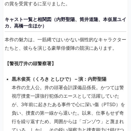
の賞を受賞するに至りました。
キャスト一覧と相関図（内野聖陽、筒井道隆、本仮屋ユイ
カ、高橋一生ほか）
本作の魅力は、一筋縄ではいかない個性的なキャラクター
たちと、彼らを演じる豪華俳優陣の競演にあります。
【警視庁井の頭警察署】
黒木俊英（くろき としひで） – 演：内野聖陽
本作の主人公。井の頭署会計課備品係長。かつては警
視庁捜査一課強行犯係のエースとして活躍していた
が、3年前に起きたある事件で心に深い傷（PTSD）を
負い、捜査の第一線から退いた。以来、仕事もせず奇
行を繰り返すため、周囲からは「ゴンゾウ」と蔑まれ
ている。しかし、その鋭い洞察力と捜査能力は錆びつ