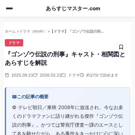
Skip
あらすじマスター.com
to
main
content
ホーム
ドラマ
【ドラマ】『ゴンゾウ伝説の刑事』キャスト・相関図とあらすじを解説
（904件）
ドラマ
『ゴンゾウ伝説の刑事』キャスト・相関図と
あらすじを解説
2025.09.23
2026.02.22
ドラマ
約27分で読めます
📖
この記事の概要
©︎ テレビ朝日／東映 2008年に放送され、今なお多
くのドラマファンに語り継がれる傑作『ゴンゾウ伝
説の刑事』。かつては警視庁捜査一課のエースとし
て名を馳せながら、ある事件をきっかけに心に深い