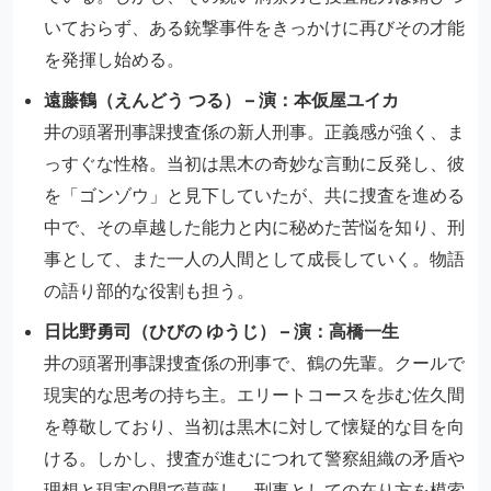
いておらず、ある銃撃事件をきっかけに再びその才能
を発揮し始める。
遠藤鶴（えんどう つる） – 演：本仮屋ユイカ
井の頭署刑事課捜査係の新人刑事。正義感が強く、ま
っすぐな性格。当初は黒木の奇妙な言動に反発し、彼
を「ゴンゾウ」と見下していたが、共に捜査を進める
中で、その卓越した能力と内に秘めた苦悩を知り、刑
事として、また一人の人間として成長していく。物語
の語り部的な役割も担う。
日比野勇司（ひびの ゆうじ） – 演：高橋一生
井の頭署刑事課捜査係の刑事で、鶴の先輩。クールで
現実的な思考の持ち主。エリートコースを歩む佐久間
を尊敬しており、当初は黒木に対して懐疑的な目を向
ける。しかし、捜査が進むにつれて警察組織の矛盾や
理想と現実の間で葛藤し、刑事としての在り方を模索