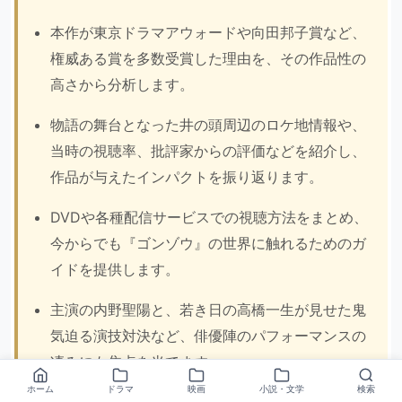
本作が東京ドラマアウォードや向田邦子賞など、
権威ある賞を多数受賞した理由を、その作品性の
高さから分析します。
物語の舞台となった井の頭周辺のロケ地情報や、
当時の視聴率、批評家からの評価などを紹介し、
作品が与えたインパクトを振り返ります。
DVDや各種配信サービスでの視聴方法をまとめ、
今からでも『ゴンゾウ』の世界に触れるためのガ
イドを提供します。
主演の内野聖陽と、若き日の高橋一生が見せた鬼
気迫る演技対決など、俳優陣のパフォーマンスの
凄みにも焦点を当てます。
ホーム
ドラマ
映画
小説・文学
検索