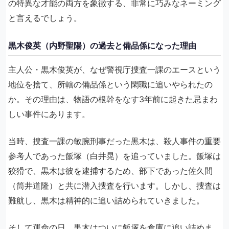
の特異な才能の両方を象徴する、非常に巧みなネーミング
と言えるでしょう。
黒木俊英（内野聖陽）の過去と備品係になった理由
主人公・黒木俊英が、なぜ警視庁捜査一課のエースという
地位を捨て、所轄の備品係という閑職に追いやられたの
か。その理由は、物語の根幹をなす3年前に起きた忌まわ
しい事件にあります。
当時、捜査一課の敏腕刑事だった黒木は、殺人事件の重要
参考人であった飯塚（白井晃）を追っていました。飯塚は
狡猾で、黒木は彼を逮捕するため、部下であった佐久間
（筒井道隆）と共に潜入捜査を行います。しかし、捜査は
難航し、黒木は精神的に追い詰められていきました。
そして運命の日、黒木はついに飯塚を倉庫に追い詰めま