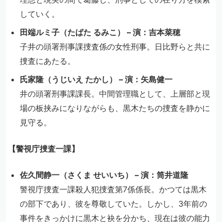
していく。
田端ルミ子（たばた るみこ） – 演：吉本菜穂
子井の頭署刑事課捜査係の女性刑事。日比野らと共に
捜査にあたる。
氏家隆（うじいえ たかし） – 演：矢島健一
井の頭署刑事課課長。中間管理職として、上層部と現
場の板挟みになりながらも、黒木たちの捜査を静かに
見守る。
【警視庁捜査一課】
佐久間静一（さくま せいいち） – 演：筒井道隆
警視庁捜査一課殺人犯捜査第7係係長。かつては黒木
の部下であり、彼を尊敬していた。しかし、3年前の
事件をきっかけに黒木と袂を分かち、現在は彼の能力