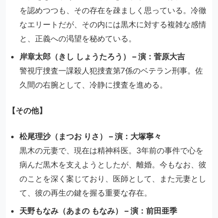
を認めつつも、その存在を疎ましく思っている。冷徹
なエリートだが、その内には黒木に対する複雑な感情
と、正義への渇望を秘めている。
岸章太郎（きし しょうたろう） – 演：菅原大吉
警視庁捜査一課殺人犯捜査第7係のベテラン刑事。佐
久間の右腕として、冷静に捜査を進める。
【その他】
松尾理沙（まつお りさ） – 演：大塚寧々
黒木の元妻で、現在は精神科医。3年前の事件で心を
病んだ黒木を支えようとしたが、離婚。今もなお、彼
のことを深く案じており、医師として、また元妻とし
て、彼の再生の鍵を握る重要な存在。
天野もなみ（あまの もなみ） – 演：前田亜季