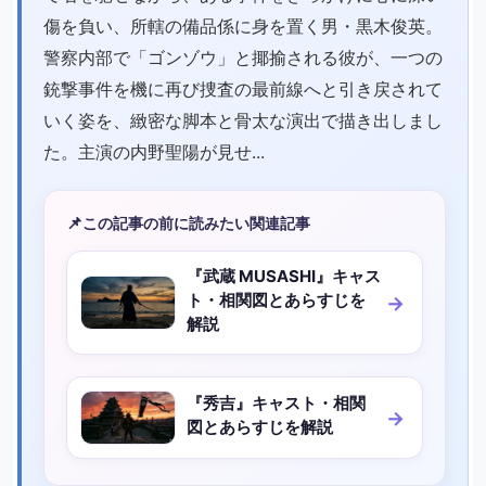
傷を負い、所轄の備品係に身を置く男・黒木俊英。
警察内部で「ゴンゾウ」と揶揄される彼が、一つの
銃撃事件を機に再び捜査の最前線へと引き戻されて
いく姿を、緻密な脚本と骨太な演出で描き出しまし
た。主演の内野聖陽が見せ...
📌
この記事の前に読みたい関連記事
『武蔵 MUSASHI』キャス
ト・相関図とあらすじを
解説
『秀吉』キャスト・相関
図とあらすじを解説