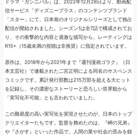
ドラマ『ガンニバル』は、2022年12月28日より、動画配
信サービス「ディズニープラス」のコンテンツブランド
「スター」にて、日本発のオリジナルシリーズとして独占
配信が開始されました。シーズン1は全7話で構成されてお
り、その衝撃的な内容と過激な描写から、レーティングは
R15+（15歳未満の視聴は非推奨）に指定されています。
原作は、2018年から2021年まで『週刊漫画ゴラク』（日
本文芸社）で連載された二宮正明による同名のサスペンス
コミックです。累計発行部数は215万部を超える大ヒット
を記録し、その濃密なストーリーと恐ろしい世界観から
「実写化不可能」とも言われていました。
この難易度の高い実写化を実現させたのが、日本のトップ
クリエイターたちです。監督を務めたのは、『岬の兄弟』
や『さがす』といった作品で、人間の業や社会の歪みを鋭