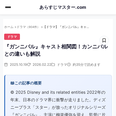
Skip
あらすじマスター.com
to
main
content
ホーム
ドラマ
【ドラマ】『ガンニバル』キャスト相関図！カンニバルとの違いも解説
（904件）
ドラマ
『ガンニバル』キャスト相関図！カンニバル
との違いも解説
2025.10.19
2026.02.22
ドラマ
約35分で読めます
📖
この記事の概要
©︎ 2025 Disney and its related entities 2022年の
年末、日本のドラマ界に衝撃が走りました。ディズ
ニープラス「スター」が放ったオリジナルシリーズ
『ガンニバル』。主演に柳楽優弥を迎え、監督に片