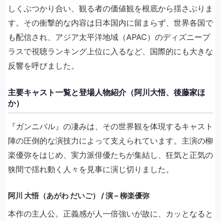
しくぶつかり合い、観る者の価値観を根底から揺さぶりま
す。その衝撃的な内容は日本国内に留まらず、世界各国で
も配信され、アジア太平洋地域（APAC）のディズニープ
ラスで視聴ランキング上位に入るなど、国際的にも大きな
反響を呼びました。
主要キャスト一覧と登場人物紹介（阿川大悟、後藤家ほ
か）
『ガンニバル』の凄みは、その世界観を体現するキャスト
陣の圧倒的な演技力によって支えられています。主演の柳
楽優弥をはじめ、実力派俳優たちが集結し、狂気と正気の
狭間で揺れ動く人々を見事に演じ切りました。
阿川 大悟（あがわ だいご） / 演 – 柳楽優弥
本作の主人公。正義感が人一倍強いが故に、カッとなると