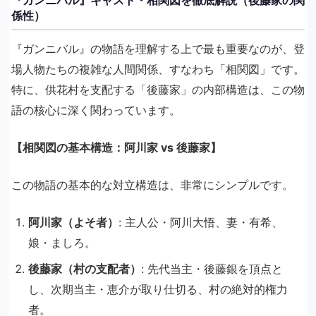
『ガンニバル』キャスト・相関図を徹底解説（後藤家の関
係性）
『ガンニバル』の物語を理解する上で最も重要なのが、登
場人物たちの複雑な人間関係、すなわち「相関図」です。
特に、供花村を支配する「後藤家」の内部構造は、この物
語の核心に深く関わっています。
【相関図の基本構造：阿川家 vs 後藤家】
この物語の基本的な対立構造は、非常にシンプルです。
阿川家（よそ者）
: 主人公・阿川大悟、妻・有希、
娘・ましろ。
後藤家（村の支配者）
: 先代当主・後藤銀を頂点と
し、次期当主・恵介が取り仕切る、村の絶対的権力
者。