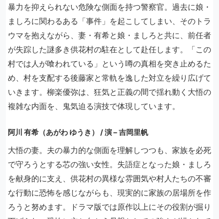
暴力を抑えられない危険な側面を持つ警察官。過去に娘・
ましろに関わるある「事件」を起こしてしまい、そのトラ
ウマを抱えながら、妻・有希と娘・ましろと共に、前任者
が失踪した謎多き供花村の駐在として赴任します。「この
村では人が喰われている」という噂の真相を突き止めるた
め、村を支配する後藤家と常軌を逸した対立を繰り広げて
いきます。柳楽優弥は、狂気と正義の間で揺れ動く大悟の
複雑な内面を、鬼気迫る演技で体現しています。
阿川 有希（あがわ ゆうき） / 演 – 吉岡里帆
大悟の妻。夫の暴力的な側面を理解しつつも、家族を必死
で守ろうとする芯の強い女性。失語症となった娘・ましろ
を献身的に支え、供花村の異様な雰囲気や村人たちの不審
な行動に恐怖を感じながらも、現実的に家族の居場所を作
ろうと努めます。ドラマ版では原作以上にその役割が掘り