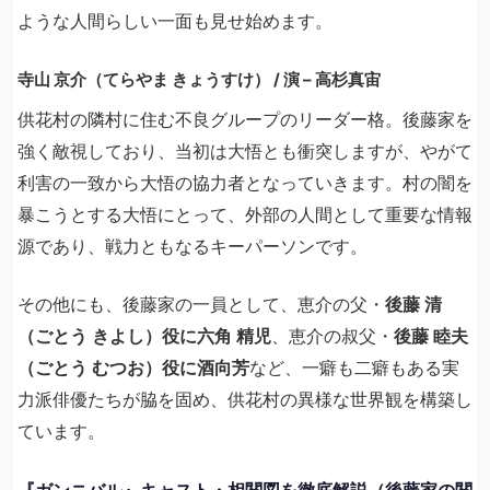
ような人間らしい一面も見せ始めます。
寺山 京介（てらやま きょうすけ） / 演 – 高杉真宙
供花村の隣村に住む不良グループのリーダー格。後藤家を
強く敵視しており、当初は大悟とも衝突しますが、やがて
利害の一致から大悟の協力者となっていきます。村の闇を
暴こうとする大悟にとって、外部の人間として重要な情報
源であり、戦力ともなるキーパーソンです。
その他にも、後藤家の一員として、恵介の父・
後藤 清
（ごとう きよし）役に六角 精児
、恵介の叔父・
後藤 睦夫
（ごとう むつお）役に酒向芳
など、一癖も二癖もある実
力派俳優たちが脇を固め、供花村の異様な世界観を構築し
ています。