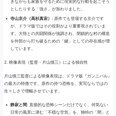
きながらも家族を守るために現実的な行動を起こそう
としたりする「強さ」が加わりました。
寺山京介（高杉真宙）
: 原作でも登場する京介です
が、ドラマ版ではその役割がより重要視されていま
す。大悟との共闘関係が強調され、閉鎖的な村の構造
を外部から打ち破るための「鍵」としての存在感が増
しています。
2. 映像表現（監督・片山慎三）による独自性
片山慎三監督による映像表現は、ドラマ版『ガンニバル』
の最大の特徴です。原作の持つ恐怖を、実写ならではの
生々しさで増幅させています。
静寂と間
: 直接的な恐怖シーンだけでなく、何気ない
日常の風景に潜む「不穏な空気」を、独特の「間」と