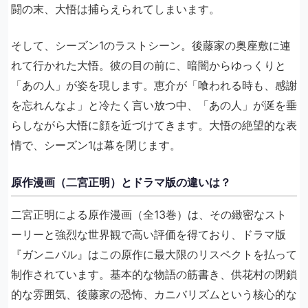
闘の末、大悟は捕らえられてしまいます。
そして、シーズン1のラストシーン。後藤家の奥座敷に連
れて行かれた大悟。彼の目の前に、暗闇からゆっくりと
「あの人」が姿を現します。恵介が「喰われる時も、感謝
を忘れんなよ」と冷たく言い放つ中、「あの人」が涎を垂
らしながら大悟に顔を近づけてきます。大悟の絶望的な表
情で、シーズン1は幕を閉じます。
原作漫画（二宮正明）とドラマ版の違いは？
二宮正明による原作漫画（全13巻）は、その緻密なスト
ーリーと強烈な世界観で高い評価を得ており、ドラマ版
『ガンニバル』はこの原作に最大限のリスペクトを払って
制作されています。基本的な物語の筋書き、供花村の閉鎖
的な雰囲気、後藤家の恐怖、カニバリズムという核心的な