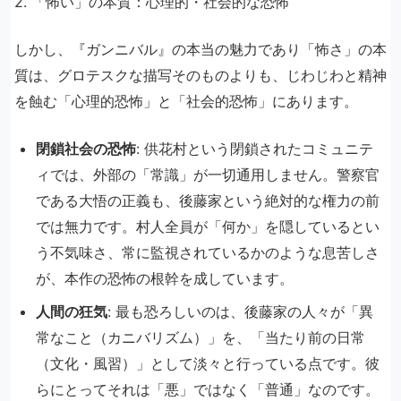
2. 「怖い」の本質：心理的・社会的な恐怖
しかし、『ガンニバル』の本当の魅力であり「怖さ」の本
質は、グロテスクな描写そのものよりも、じわじわと精神
を蝕む「心理的恐怖」と「社会的恐怖」にあります。
閉鎖社会の恐怖
: 供花村という閉鎖されたコミュニテ
ィでは、外部の「常識」が一切通用しません。警察官
である大悟の正義も、後藤家という絶対的な権力の前
では無力です。村人全員が「何か」を隠しているとい
う不気味さ、常に監視されているかのような息苦しさ
が、本作の恐怖の根幹を成しています。
人間の狂気
: 最も恐ろしいのは、後藤家の人々が「異
常なこと（カニバリズム）」を、「当たり前の日常
（文化・風習）」として淡々と行っている点です。彼
らにとってそれは「悪」ではなく「普通」なのです。