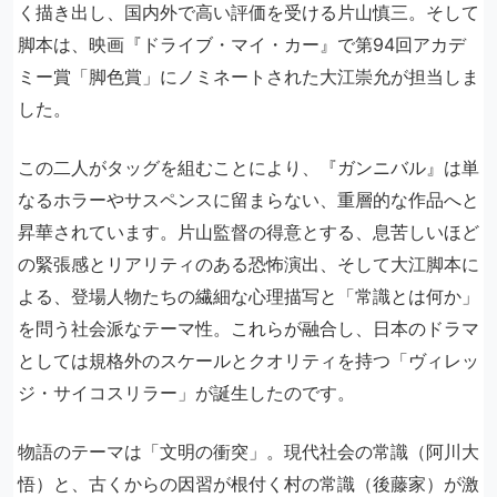
く描き出し、国内外で高い評価を受ける片山慎三。そして
脚本は、映画『ドライブ・マイ・カー』で第94回アカデ
ミー賞「脚色賞」にノミネートされた大江崇允が担当しま
した。
この二人がタッグを組むことにより、『ガンニバル』は単
なるホラーやサスペンスに留まらない、重層的な作品へと
昇華されています。片山監督の得意とする、息苦しいほど
の緊張感とリアリティのある恐怖演出、そして大江脚本に
よる、登場人物たちの繊細な心理描写と「常識とは何か」
を問う社会派なテーマ性。これらが融合し、日本のドラマ
としては規格外のスケールとクオリティを持つ「ヴィレッ
ジ・サイコスリラー」が誕生したのです。
物語のテーマは「文明の衝突」。現代社会の常識（阿川大
悟）と、古くからの因習が根付く村の常識（後藤家）が激