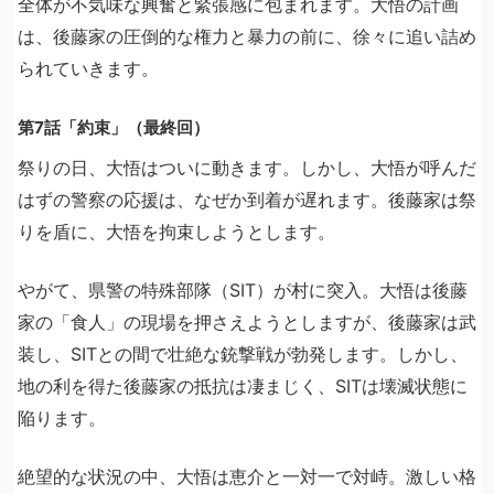
全体が不気味な興奮と緊張感に包まれます。大悟の計画
は、後藤家の圧倒的な権力と暴力の前に、徐々に追い詰め
られていきます。
第7話「約束」（最終回）
祭りの日、大悟はついに動きます。しかし、大悟が呼んだ
はずの警察の応援は、なぜか到着が遅れます。後藤家は祭
りを盾に、大悟を拘束しようとします。
やがて、県警の特殊部隊（SIT）が村に突入。大悟は後藤
家の「食人」の現場を押さえようとしますが、後藤家は武
装し、SITとの間で壮絶な銃撃戦が勃発します。しかし、
地の利を得た後藤家の抵抗は凄まじく、SITは壊滅状態に
陥ります。
絶望的な状況の中、大悟は恵介と一対一で対峙。激しい格