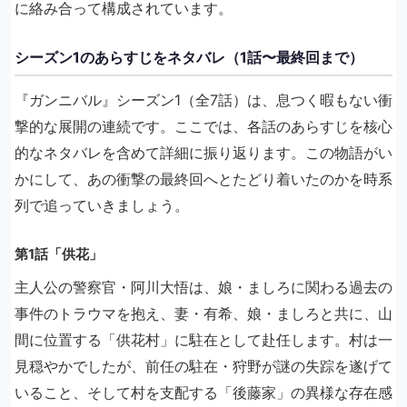
に絡み合って構成されています。
シーズン1のあらすじをネタバレ（1話〜最終回まで）
『ガンニバル』シーズン1（全7話）は、息つく暇もない衝
撃的な展開の連続です。ここでは、各話のあらすじを核心
的なネタバレを含めて詳細に振り返ります。この物語がい
かにして、あの衝撃の最終回へとたどり着いたのかを時系
列で追っていきましょう。
第1話「供花」
主人公の警察官・阿川大悟は、娘・ましろに関わる過去の
事件のトラウマを抱え、妻・有希、娘・ましろと共に、山
間に位置する「供花村」に駐在として赴任します。村は一
見穏やかでしたが、前任の駐在・狩野が謎の失踪を遂げて
いること、そして村を支配する「後藤家」の異様な存在感