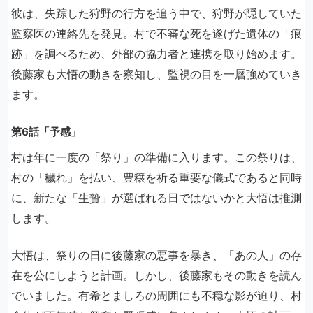
彼は、失踪した狩野の行方を追う中で、狩野が隠していた
監察医の連絡先を発見。村で不審な死を遂げた遺体の「痕
跡」を調べるため、外部の協力者と連携を取り始めます。
後藤家も大悟の動きを察知し、監視の目を一層強めていき
ます。
第6話「予感」
村は年に一度の「祭り」の準備に入ります。この祭りは、
村の「穢れ」を払い、豊穣を祈る重要な儀式であると同時
に、新たな「生贄」が選ばれる日ではないかと大悟は推測
します。
大悟は、祭りの日に後藤家の悪事を暴き、「あの人」の存
在を公にしようと計画。しかし、後藤家もその動きを読ん
でいました。有希とましろの周囲にも不穏な影が迫り、村