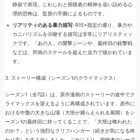
静寂で表現。じわじわと視聴者の精神を追い詰める心
理的恐怖は、監督の手腕によるものです。
リアリティのある暴力描写
: R15+指定の通り、暴力や
カニバリズムを示唆する描写は非常にリアリスティッ
クです。「あの人」の襲撃シーンや、最終回の銃撃戦
などは、邦画のスケールを超えた迫力で描かれていま
す。
3. ストーリー構成（シーズン1のクライマックス）
シーズン1（全7話）は、原作漫画のストーリーの途中でク
ライマックスを迎えるように再構成されています。原作に
おける中盤の大きな山場（大悟が捕らえられる展開）をシ
ーズン1の最終回に持ってくることで、「大悟は喰われた
のか？」という強烈なクリフハンガー（続きが気になる終
わり方）を生み出しました。これにより、視聴者のシーズ