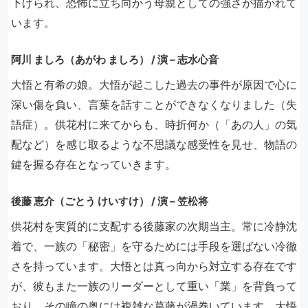
下げられ、恐怖に立ち向かう母親としての強さが描かれて
います。
阿川 ましろ（あがわ ましろ） / 演 – 志水心音
大悟と有希の娘。大悟が起こした過去の事件が原因で心に
深い傷を負い、言葉を話すことができなくなりました（失
語症）。供花村に来てからも、時折何か（「あの人」の気
配など）を感じ取るような不思議な感受性を見せ、物語の
鍵を握る存在となっていきます。
後藤 恵介（ごとう けいすけ） / 演 – 笠松将
供花村を実質的に支配する後藤家の次期当主。常に冷静沈
着で、一族の「秘密」を守るためには手段を選ばない冷徹
さを持っています。大悟とは真っ向から対立する存在です
が、彼もまた一族のリーダーとして重い「業」を背負って
おり、その瞳の奥には複雑な葛藤が渦巻いています。大悟