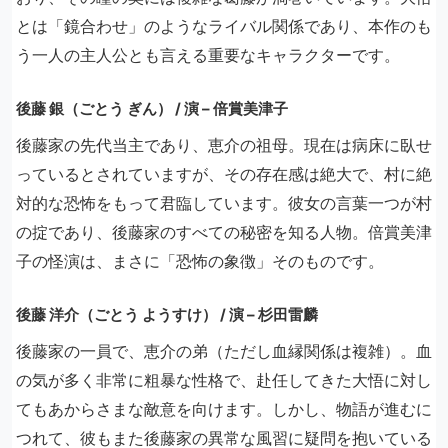
とは「鏡合わせ」のようなライバル関係であり、本作のも
う一人の主人公とも言える重要なキャラクターです。
後藤 銀（ごとう ぎん） / 演 – 倍賞美津子
後藤家の先代当主であり、恵介の祖母。現在は病床に臥せ
っているとされていますが、その存在感は絶大で、村に絶
対的な恐怖をもって君臨しています。彼女の言葉一つが村
の掟であり、後藤家のすべての秘密を知る人物。倍賞美津
子の怪演は、まさに「恐怖の象徴」そのものです。
後藤 洋介（ごとう ようすけ） / 演 – 杉田雷麟
後藤家の一員で、恵介の弟（ただし血縁関係は複雑）。血
の気が多く非常に粗暴な性格で、赴任してきた大悟に対し
てもあからさまな敵意を向けます。しかし、物語が進むに
つれて、彼もまた後藤家の異常な風習に疑問を抱いている