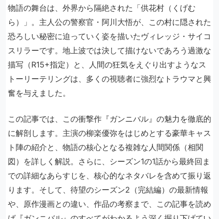
物語の舞台は、外界から隔絶された「供花村（くげむ
ら）」。主人公の警察官・阿川大悟が、この村に隠された
恐ろしい秘密に迫っていく姿を描いたヴィレッジ・サイコ
スリラーです。地上波では決して描けないであろう過激な
描写（R15+指定）と、人間の狂気をえぐり出すようなス
トーリーテリングは、多くの視聴者に強烈なトラウマと興
奮を与えました。
この記事では、この衝撃作『ガンニバル』の魅力を徹底的
に解剖します。主演の柳楽優弥をはじめとする豪華キャス
ト陣の紹介と、物語の核心となる複雑な人間関係（相関
図）を詳しく解説。さらに、シーズン1の1話から最終回ま
での詳細なあらすじを、核心的なネタバレを含めて振り返
ります。そして、待望のシーズン2（完結編）の最新情報
や、原作漫画との違い、作品の考察まで、この記事を読め
ば『ガンニバル』のすべてがわかるよう深く掘り下げてい