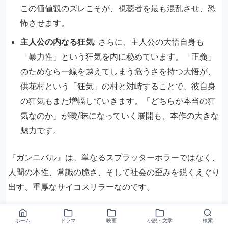
この価値観のズレこそが、視聴者を最も混乱させ、恐
怖させます。
主人公の内なる狂気
: さらに、主人公の大悟自身も
「暴力性」という狂気を内に秘めています。「正義」
のためなら一線を越えてしまう危うさを持つ大悟が、
供花村という「狂気」の村と対峙することで、彼自身
の狂気もまた増幅していきます。「どちらが本当の狂
気なのか」が曖/昧になっていく展開も、本作の大きな
魅力です。
『ガンニバル』は、単なるスプラッターホラーではなく、
人間の本性、常識の脆さ、そして社会の歪みを鋭くえぐり
出す、重厚なサイコスリラーなのです。
ロケ地はどこ？供花村の撮影場所
ホーム
ドラマ
映画
小説・文学
検索