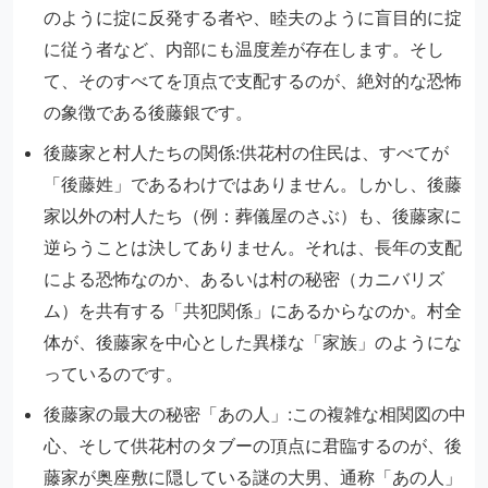
のように掟に反発する者や、睦夫のように盲目的に掟
に従う者など、内部にも温度差が存在します。そし
て、そのすべてを頂点で支配するのが、絶対的な恐怖
の象徴である後藤銀です。
後藤家と村人たちの関係:供花村の住民は、すべてが
「後藤姓」であるわけではありません。しかし、後藤
家以外の村人たち（例：葬儀屋のさぶ）も、後藤家に
逆らうことは決してありません。それは、長年の支配
による恐怖なのか、あるいは村の秘密（カニバリズ
ム）を共有する「共犯関係」にあるからなのか。村全
体が、後藤家を中心とした異様な「家族」のようにな
っているのです。
後藤家の最大の秘密「あの人」:この複雑な相関図の中
心、そして供花村のタブーの頂点に君臨するのが、後
藤家が奥座敷に隠している謎の大男、通称「あの人」