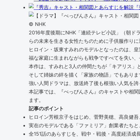
『
©︎ NHK
2016年度後期にNHK「連続テレビ小説」（朝
らの未来を生きる女性たちのために子供服作りに
ヒロイン・坂東すみれのモデルとなったのは、皇
福な家庭に生まれながらも戦争ですべてを失い、
本作は、すみれと3人の仲間たちが「キアリス」
そして姉妹の絆を描く「家族の物語」でもありま
強い人間ドラマは、放送終了後も根強い人気を誇
本記事では、『べっぴんさん』のキャストや相関
ます。
記事のポイント
ヒロイン芳根京子をはじめ、菅野美穂、高良健吾
実在のモデルである「ファミリア」創業者たちと
全151話のあらすじを、戦中・戦後・高度経済成