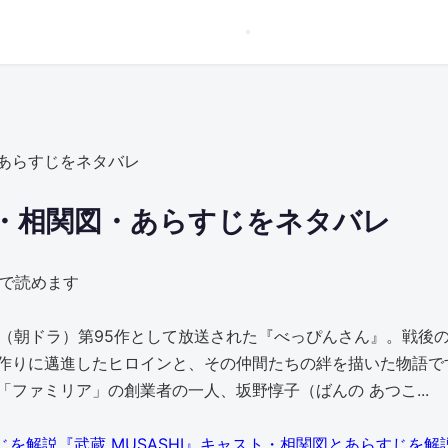
あらすじをネタバレ
・相関図・あらすじをネタバレ
分で読めます
ビ小説」（朝ドラ）第95作として放送された『べっぴんさん』。
作りに邁進したヒロインと、その仲間たちの絆を描いた物語で
ファミリア」の創業者の一人、坂野惇子（ばんの あつこ...
『武蔵 MUSASHI』キャスト・相関図とあらすじを解