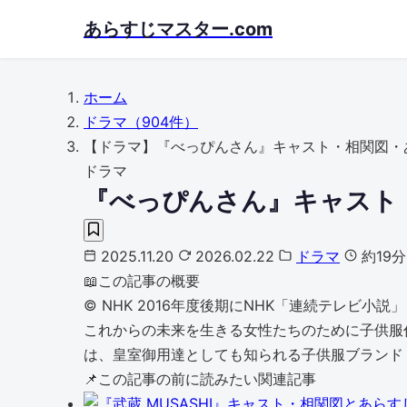
Skip
あらすじマスター.com
to
main
content
ホーム
ドラマ
（904件）
【ドラマ】『べっぴんさん』キャスト・相関図・
ドラマ
『べっぴんさん』キャスト
2025.11.20
2026.02.22
ドラマ
約19
📖
この記事の概要
©︎ NHK 2016年度後期にNHK「連続テレ
これからの未来を生きる女性たちのために子供服
は、皇室御用達としても知られる子供服ブランド「
📌
この記事の前に読みたい関連記事