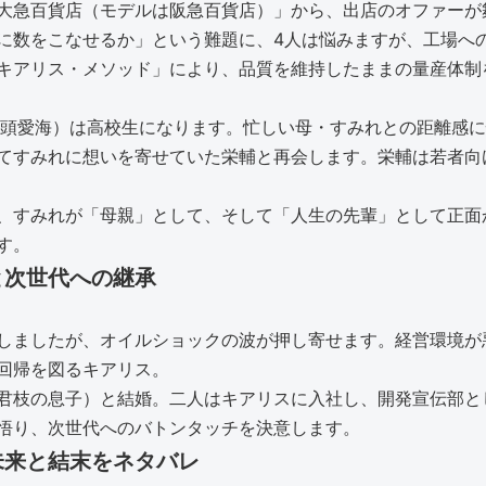
大急百貨店（モデルは阪急百貨店）」から、出店のオファーが
に数をこなせるか」という難題に、4人は悩みますが、工場へ
キアリス・メソッド」により、品質を維持したままの量産体制
井頭愛海）は高校生になります。忙しい母・すみれとの距離感
てすみれに想いを寄せていた栄輔と再会します。栄輔は若者向
、すみれが「母親」として、そして「人生の先輩」として正面
す。
と次世代への継承
しましたが、オイルショックの波が押し寄せます。経営環境が
回帰を図るキアリス。
君枝の息子）と結婚。二人はキアリスに入社し、開発宣伝部と
悟り、次世代へのバトンタッチを決意します。
未来と結末をネタバレ