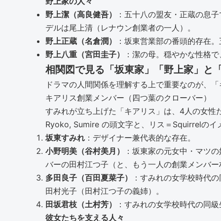
野上家の人々
野上潔（高良健吾）
：五十八の盟友・正蔵の息子
デルは尾上清（レナウン創業者の一人）。
野上正蔵（名倉潤）
：坂東営業部の番頭的存在。
野上八重（宮田圭子）
：潔の母。穏やかな性格で
相関図で見る「坂東家」「野上家」と
ドラマの人間関係を理解する上で重要なのが、「
キアリス創業メンバー（四つ葉のクローバー）
すみれが立ち上げた「キアリス」は、4人の女性たちの名前の頭文字（K
Ryoko, Sumire の頭文字と、リス＝Squ
坂東すみれ
：デザイナー兼代表的な存在。
小野明美（谷村美月）
：坂東家の元女中・マツの
バーの田村江つ子（と、もう一人の創業メンバー
多田良子（百田夏菜子）
：すみれの女学校時代の
田村光子（田村江つ子の義姉）。
田坂君枝（土村芳）
：すみれの女学校時代の同級
彼女たちを支える人々