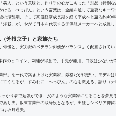
「美人」という意味と、作り手の心がこもった「別品（特別な
かける「べっぴん」という言葉は、全編を通して重要なキーワ
後の混乱期、そして高度経済成長期を経て平成へと至る約40
「洋裁」が、やがて日本を代表する子供服メーカーへと成長し
れ（芳根京子）と家族たち
手俳優と、実力派のベテラン俳優がバランスよく配置されてい
本作のヒロイン。刺繍が得意で、手先が器用。口数は少ないが
業部」を一代で築き上げた実業家。厳格だが娘想い。モデルは
に亡くなるが、すみれに「べっぴん」の心を教える。語り（ナ
しっかり者で勉強ができ、父のような実業家になることを夢見
であり夫。坂東営業部の取締役となるが、出征しシベリア抑留
ルは坂野通夫。