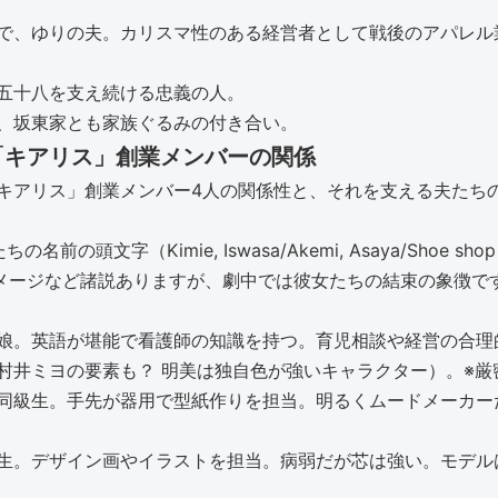
で、ゆりの夫。カリスマ性のある経営者として戦後のアパレル
五十八を支え続ける忠義の人。
、坂東家とも家族ぐるみの付き合い。
「キアリス」創業メンバーの関係
キアリス」創業メンバー4人の関係性と、それを支える夫たち
imie, Iswasa/Akemi, Asaya/Shoe shop owner?,
irrelのイメージなど諸説ありますが、劇中では彼女たちの結束の象
娘。英語が堪能で看護師の知識を持つ。育児相談や経営の合理
村井ミヨの要素も？ 明美は独自色が強いキャラクター）。※厳
同級生。手先が器用で型紙作りを担当。明るくムードメーカー
生。デザイン画やイラストを担当。病弱だが芯は強い。モデル