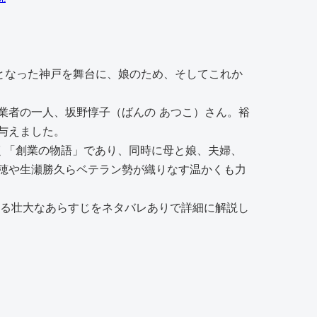
跡となった神戸を舞台に、娘のため、そしてこれか
業者の一人、坂野惇子（ばんの あつこ）さん。裕
与えました。
く「創業の物語」であり、同時に母と娘、夫婦、
穂や生瀬勝久らベテラン勢が織りなす温かくも力
たる壮大なあらすじをネタバレありで詳細に解説し