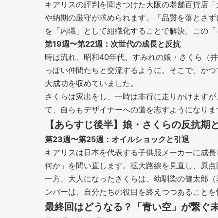
キアリスの評判を聞きつけた大阪の老舗百貨店「
や納期の厳守が求められます。「品質を落とさず
を「内職」として組織化することで解決。この「
第19週〜第22週：次世代の成長と反抗
時は流れ、昭和40年代。すみれの娘・さくら（
っぽい仲間たちと交流するように。そこで、かつ
大成功を収めていました。
さくらは家出をし、一時は非行に走りかけますが
て、自らもデザイナーへの道を志すようになりま
【あらすじ後半】娘・さくらの反抗期
第23週〜第25週：オイルショックと引退
キアリスは日本を代表する子供服メーカーに成長
何か」を問い直します。拡大路線を見直し、原点
一方、大人になったさくらは、幼馴染の健太郎（
ンバーは、自分たちの役目を終えつつあることを
最終回はどうなる？「青い空」が繋ぐ