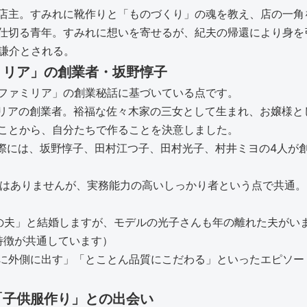
店主。すみれに靴作りと「ものづくり」の魂を教え、店の一角
仕切る青年。すみれに想いを寄せるが、紀夫の帰還により身を
津謙介とされる。
ミリア」の創業者・坂野惇子
ファミリア」の創業秘話に基づいている点です。
ァミリアの創業者。裕福な佐々木家の三女として生まれ、お嬢様
ことから、自分たちで作ることを決意しました。
実際には、坂野惇子、田村江つ子、田村光子、村井ミヨの4人が
婦ではありませんが、実務能力の高いしっかり者という点で共通
上の夫」と結婚しますが、モデルの光子さんも年の離れた夫がい
特徴が共通しています）
に外側に出す」「とことん品質にこだわる」といったエピソー
「子供服作り」との出会い