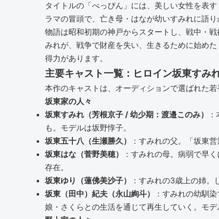
タイトルの「べっぴん」には、美しい女性を表す
ラマの冒頭で、亡き母・はなが幼いすみれに語り
物語は昭和初期の神戸からスタートし、戦中・戦
みれが、戦争で財産を失い、生きるために始めた
得力があります。
主要キャスト一覧：ヒロイン坂東すみ
本作のキャストは、オーディションで選ばれた若
坂東家の人々
坂東すみれ（芳根京子 / 幼少期：渡邉このみ）
：
も。モデルは坂野惇子。
坂東五十八（生瀬勝久）
：すみれの父。「坂東営
坂東はな（菅野美穂）
：すみれの母。病弱で早く
存在。
坂東ゆり（蓮佛美沙子）
：すみれの3歳上の姉。
坂東（田中）紀夫（永山絢斗）
：すみれの幼馴染
娘・さくらとの生活を通じて再生していく。モデ