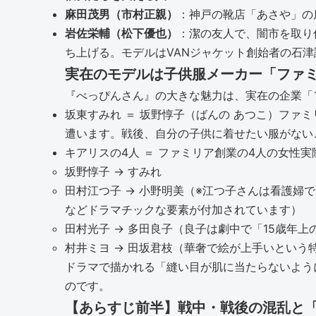
麻田茂男（市村正親）
：神戸の靴店「あさや」の
岩佐栄輔（松下優也）
：潔の友人で、闇市を取り
ち上げる。モデルはVANジャケット創始者の石
実在のモデルは子供服メーカー「ファ
『べっぴんさん』の大きな魅力は、実在の企業「
坂東すみれ ＝ 坂野惇子（ばんの あつこ）フ
遭います。戦後、自分の子供に着せたい服がない
キアリスの4人 ＝ ファミリア創業の4人の女性
坂野惇子 → すみれ
田村江つ子 → 小野明美（※江つ子さんは看護
などドラマチックな要素が付加されています）
田村光子 → 多田良子（良子は劇中で「15歳年
村井ミヨ → 田坂君枝（華奢で絵が上手いという
ドラマで描かれる「縫い目が肌に当たらないよう
のです。
【あらすじ前半】戦中・戦後の混乱と