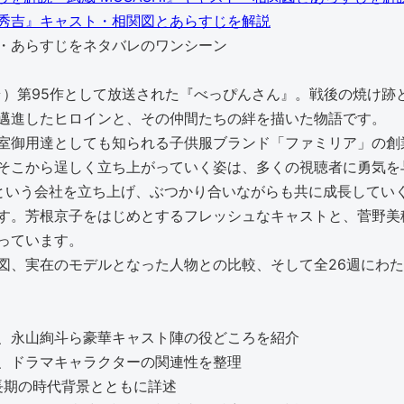
秀吉』キャスト・相関図とあらすじを解説
ドラ）第95作として放送された『べっぴんさん』。戦後の焼け
邁進したヒロインと、その仲間たちの絆を描いた物語です。
室御用達としても知られる子供服ブランド「ファミリア」の創
そこから逞しく立ち上がっていく姿は、多くの視聴者に勇気を
という会社を立ち上げ、ぶつかり合いながらも共に成長してい
す。芳根京子をはじめとするフレッシュなキャストと、菅野美
っています。
図、実在のモデルとなった人物との比較、そして全26週にわ
、永山絢斗ら豪華キャスト陣の役どころを紹介
、ドラマキャラクターの関連性を整理
長期の時代背景とともに詳述