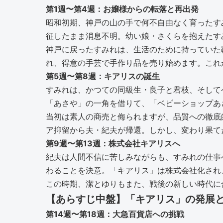
第1週〜第4週：お嬢様からの転落と再出発
昭和初期、神戸の山の手で何不自由なく育ったす
征したまま消息不明。幼い娘・さくらを抱えたす
神戸に戻ったすみれは、生活のために持っていた
れ、得意の手芸で手作り品を売り始めます。これ
第5週〜第8週：キアリスの誕生
すみれは、かつての同級生・良子と君枝、そして
「あさや」の一角を借りて、「ベビーショップあ
当初は素人の商売と侮られますが、品質への徹底
ア抑留から夫・紀夫が帰還。しかし、変わり果て
第9週〜第13週：株式会社キアリスへ
紀夫は人間不信に苦しみながらも、すみれの仕事
わることを決意。「キアリス」は株式会社化され
この時期、潔とゆりもまた、戦後の新しい時代に
【あらすじ中盤】「キアリス」の発展
第14週〜第18週：大急百貨店への挑戦