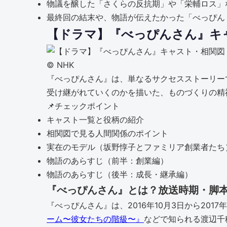
物議を醸した「さくらの反抗期」や「栄輔ロス」
最終回の結末や、物語が伝えたかった「べっぴん
【ドラマ】『べっぴんさん』キ
©︎ NHK
『べっぴんさん』は、単なるサクセスストーリー
受け継がれていくのかを描いた、ものづくりの精
📌
チェックポイント
キャスト一覧と役柄の紹介
相関図で見る人間関係のポイント
実在のモデル（坂野惇子とファミリア創業者たち
物語のあらすじ（前半：創業編）
物語のあらすじ（後半：成長・継承編）
『べっぴんさん』とは？放送時期・脚本
『べっぴんさん』は、2016年10月3日から20
ーム〜彼女たちの階級〜』
などで知られる渡辺千