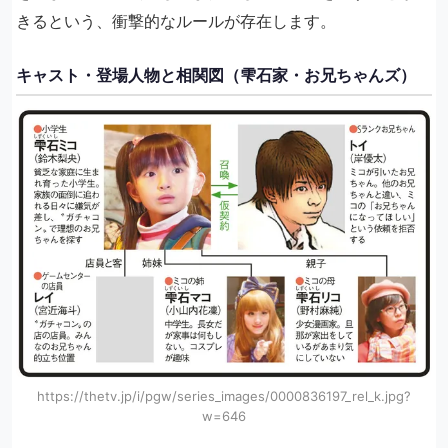
きるという、衝撃的なルールが存在します。
キャスト・登場人物と相関図（雫石家・お兄ちゃんズ）
https://thetv.jp/i/pgw/series_images/0000836197_rel_k.jpg?
w=646