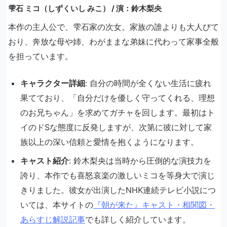
雫石 ミコ（しずくいし みこ） / 演：鈴木梨央
本作の主人公で、雫石家の次女。家族の誰よりも大人びて
おり、奔放な母や姉、わがままな弟妹に代わって家事全般
を担っています。
キャラクター詳細
: 自分の時間が全くない生活に疲れ
果てており、「自分だけを優しく守ってくれる、理想
のお兄ちゃん」を求めてガチャを回します。最初はト
イのドSな態度に反発しますが、次第に彼に対して家
族以上の深い信頼と愛情を抱くようになります。
キャスト紹介
: 鈴木梨央は当時から圧倒的な演技力を
誇り、本作でも喜怒哀楽の激しいミコを等身大で演じ
きりました。彼女が出演したNHK連続テレビ小説につ
いては、本サイトの
『朝が来た』キャスト・相関図・
あらすじ解説記事
でも詳しく紹介しています。