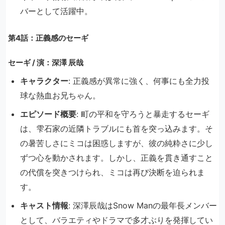
バーとして活躍中。
第4話：正義感のセーギ
セーギ / 演：深澤 辰哉
キャラクター
: 正義感が異常に強く、何事にも全力投
球な熱血お兄ちゃん。
エピソード概要
: 町の平和を守ろうと暴走するセーギ
は、雫石家の近隣トラブルにも首を突っ込みます。そ
の暑苦しさにミコは困惑しますが、彼の純粋さに少し
ずつ心を動かされます。しかし、正義を貫き通すこと
の代償を突きつけられ、ミコは再び決断を迫られま
す。
キャスト情報
: 深澤辰哉はSnow Manの最年長メンバー
として、バラエティやドラマで多才ぶりを発揮してい