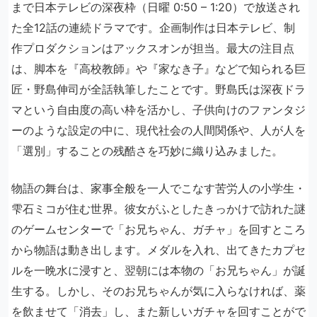
まで日本テレビの深夜枠（日曜 0:50 – 1:20）で放送され
た全12話の連続ドラマです。企画制作は日本テレビ、制
作プロダクションはアックスオンが担当。最大の注目点
は、脚本を『高校教師』や『家なき子』などで知られる巨
匠・野島伸司が全話執筆したことです。野島氏は深夜ドラ
マという自由度の高い枠を活かし、子供向けのファンタジ
ーのような設定の中に、現代社会の人間関係や、人が人を
「選別」することの残酷さを巧妙に織り込みました。
物語の舞台は、家事全般を一人でこなす苦労人の小学生・
雫石ミコが住む世界。彼女がふとしたきっかけで訪れた謎
のゲームセンターで「お兄ちゃん、ガチャ」を回すところ
から物語は動き出します。メダルを入れ、出てきたカプセ
ルを一晩水に浸すと、翌朝には本物の「お兄ちゃん」が誕
生する。しかし、そのお兄ちゃんが気に入らなければ、薬
を飲ませて「消去」し、また新しいガチャを回すことがで