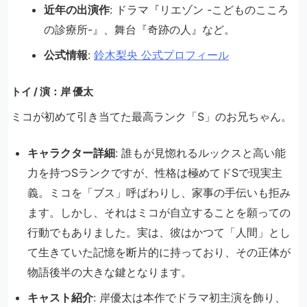
近年の出演作
: ドラマ『リエゾン -こどものこころ
の診療所-』、舞台『奇跡の人』など。
公式情報
:
鈴木梨央 公式プロフィール
トイ / 演：岸 優太
ミコが初めて引き当てた最高ランク「S」のお兄ちゃん。
キャラクター詳細
: 誰もが見惚れるルックスと高い能
力を持つSランクですが、性格は極めてドSで現実主
義。ミコを「ブス」呼ばわりし、家事の手伝いも拒み
ます。しかし、それはミコが自立することを願っての
行動でもありました。実は、彼はかつて「人間」とし
て生きていた記憶を断片的に持っており、その正体が
物語後半の大きな鍵となります。
キャスト紹介
: 岸優太は本作でドラマ初主演を飾り、