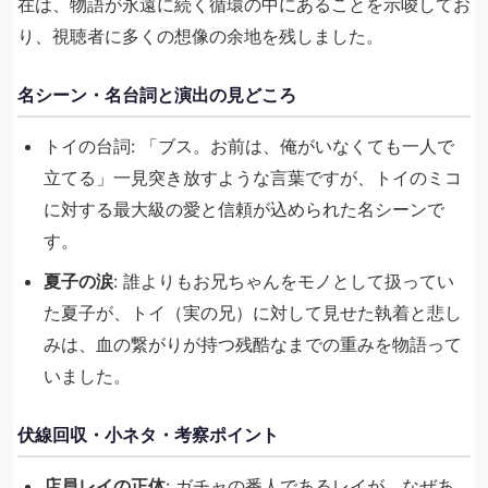
在は、物語が永遠に続く循環の中にあることを示唆してお
り、視聴者に多くの想像の余地を残しました。
名シーン・名台詞と演出の見どころ
トイの台詞: 「ブス。お前は、俺がいなくても一人で
立てる」一見突き放すような言葉ですが、トイのミコ
に対する最大級の愛と信頼が込められた名シーンで
す。
夏子の涙
: 誰よりもお兄ちゃんをモノとして扱ってい
た夏子が、トイ（実の兄）に対して見せた執着と悲し
みは、血の繋がりが持つ残酷なまでの重みを物語って
いました。
伏線回収・小ネタ・考察ポイント
店員レイの正体
: ガチャの番人であるレイが、なぜあ