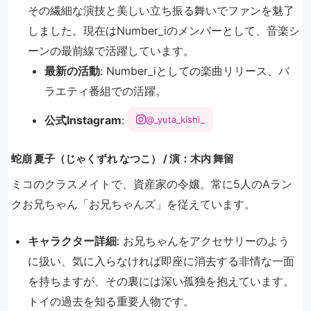
その繊細な演技と美しい立ち振る舞いでファンを魅了
しました。現在はNumber_iのメンバーとして、音楽シ
ーンの最前線で活躍しています。
最新の活動
: Number_iとしての楽曲リリース、バ
ラエティ番組での活躍。
公式Instagram
:
@_yuta_kishi_
蛇崩 夏子（じゃくずれ なつこ） / 演：木内 舞留
ミコのクラスメイトで、資産家の令嬢。常に5人のAラン
クお兄ちゃん「お兄ちゃんズ」を従えています。
キャラクター詳細
: お兄ちゃんをアクセサリーのよう
に扱い、気に入らなければ即座に消去する非情な一面
を持ちますが、その裏には深い孤独を抱えています。
トイの過去を知る重要人物です。