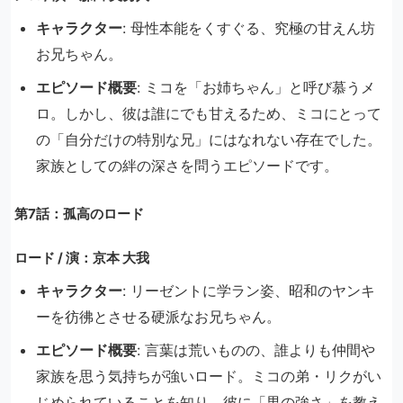
キャラクター
: 母性本能をくすぐる、究極の甘えん坊
お兄ちゃん。
エピソード概要
: ミコを「お姉ちゃん」と呼び慕うメ
ロ。しかし、彼は誰にでも甘えるため、ミコにとって
の「自分だけの特別な兄」にはなれない存在でした。
家族としての絆の深さを問うエピソードです。
第7話：孤高のロード
ロード / 演：京本 大我
キャラクター
: リーゼントに学ラン姿、昭和のヤンキ
ーを彷彿とさせる硬派なお兄ちゃん。
エピソード概要
: 言葉は荒いものの、誰よりも仲間や
家族を思う気持ちが強いロード。ミコの弟・リクがい
じめられていることを知り、彼に「男の強さ」を教え