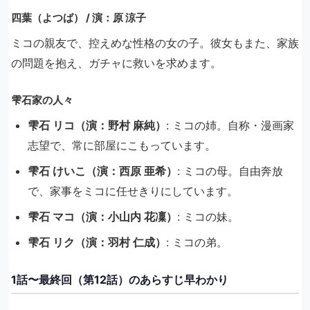
四葉（よつば） / 演：原 涼子
ミコの親友で、控えめな性格の女の子。彼女もまた、家族
の問題を抱え、ガチャに救いを求めます。
雫石家の人々
雫石 リコ（演：野村 麻純）
: ミコの姉。自称・漫画家
志望で、常に部屋にこもっています。
雫石 けいこ（演：西原 亜希）
: ミコの母。自由奔放
で、家事をミコに任せきりにしています。
雫石 マコ（演：小山内 花凜）
: ミコの妹。
雫石 リク（演：羽村 仁成）
: ミコの弟。
1話〜最終回（第12話）のあらすじ早わかり