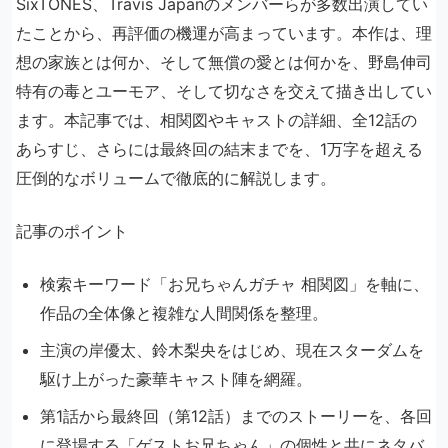
SixTONES、Travis Japanのメンバーらが多数出演してい
たことから、再評価の機運が高まっています。本作は、理
想の家族とは何か、そして無償の愛とは何かを、野島伸司
特有の毒とユーモア、そして切なさを交えて描き出してい
ます。本記事では、相関図やキャストの詳細、全12話の
あらすじ、さらには最終回の結末までを、1万字を超える
圧倒的なボリュームで徹底的に解説します。
記事のポイント
検索キーワード「お兄ちゃんガチャ 相関図」を軸に、
作品の全体像と複雑な人間関係を整理。
主演の岸優太、鈴木梨央をはじめ、現在スターダムを
駆け上がった豪華キャスト陣を網羅。
第1話から最終回（第12話）までのストーリーを、各回
に登場する「ゲストお兄ちゃん」の個性と共にネタバ