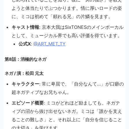
ようと体当たりでぶつかります。情に厚いロードの姿
に、ミコは初めて「頼れる兄」の片鱗を見ます。
キャスト情報
: 京本大我はSixTONESのメインボーカル
として、ミュージカル界でも高い評価を得ています。
公式X
:
@ART_MET_TY
第8話：消極的なネガ
ネガ / 演：松田 元太
キャラクター
: 常に卑屈で、「自分なんて…」が口癖の
超ネガティブなお兄ちゃん。
エピソード概要
: ミコがどれほど励ましても、ネガテ
ィブの沼から抜け出せないネガ。ミコは「誰かを支え
ることの難しさ」と、それ以上に「自分を信じること
の大切さ」を学びます。