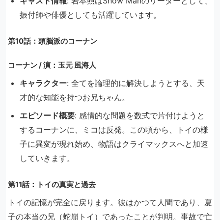
キャスト情報
: 岩本照はSnow Manのリーダーとして、
振付師や俳優としても活躍しています。
第10話：頭脳派のコーナン
コーナン / 演：玉元 風海人
キャラクター
: 全てを論理的に解決しようとする、天
才的な知能を持つお兄ちゃん。
エピソード概要
: 感情的な問題を数式で片付けようと
するコーナンに、ミコは反発。この頃から、トイの様
子に異変が現れ始め、物語はクライマックスへと加速
していきます。
第11話：トイの真実と過去
トイの記憶が完全に戻ります。彼はかつて人間であり、夏
子の本当の兄（蛇崩トイ）であったことが判明。事故で亡