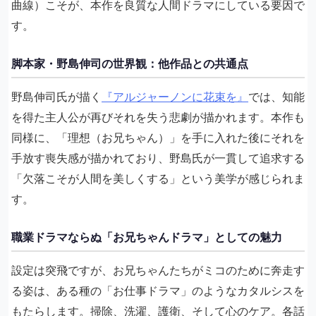
曲線）こそが、本作を良質な人間ドラマにしている要因で
す。
脚本家・野島伸司の世界観：他作品との共通点
野島伸司氏が描く
『アルジャーノンに花束を』
では、知能
を得た主人公が再びそれを失う悲劇が描かれます。本作も
同様に、「理想（お兄ちゃん）」を手に入れた後にそれを
手放す喪失感が描かれており、野島氏が一貫して追求する
「欠落こそが人間を美しくする」という美学が感じられま
す。
職業ドラマならぬ「お兄ちゃんドラマ」としての魅力
設定は突飛ですが、お兄ちゃんたちがミコのために奔走す
る姿は、ある種の「お仕事ドラマ」のようなカタルシスを
もたらします。掃除、洗濯、護衛、そして心のケア。各話