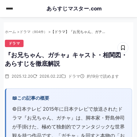
Skip
あらすじマスター.com
to
main
content
ホーム
ドラマ
【ドラマ】『お兄ちゃん、ガチャ』キャスト・相関図・あらすじを徹底解説
（904件）
ドラマ
『お兄ちゃん、ガチャ』キャスト・相関図・
あらすじを徹底解説
2025.12.20
2026.02.22
ドラマ
約19分で読めます
📖
この記事の概要
©日本テレビ 2015年に日本テレビで放送されたド
ラマ『お兄ちゃん、ガチャ』は、脚本家・野島伸司
が手掛けた、極めて独創的でファンタジックな世界
観を持つ作品です。「ガチャ」を回すと本物の「お