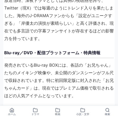
放送当時、深夜ドラマとしては異例の視聴熱を誇り、
Twitter（現X）では毎週のようにトレンド入りを果たしま
した。海外のJ-DRAMAファンからも「設定がユニークす
ぎる」「岸優太の演技が素晴らしい」と高く評価され、現
在でも多言語での字幕ファンサイトが存在するほどの影響
力を持っています。
Blu-ray／DVD・配信プラットフォーム・特典情報
発売されているBlu-ray BOXには、各話の「お兄ちゃん」
たちのメイキング映像や、未公開のダンスシーンがフル尺
で収録されています。特に初回限定版に封入された「お兄
ちゃんカード」は、現在ではプレミアム価格で取引される
ほどの人気アイテムとなっています。
関連作品・似ている設定のドラマおすすめ
ホーム
ドラマ
映画
小説・文学
検索